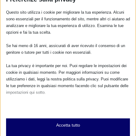
RISPONDI
Questo sito utilizza i cookie per migliorare la tua esperienza. Alcuni
sono essenziali per il funzionamento del sito, mentre altri ci aiutano ad
analizzare e migliorare la tua esperienza di utilizzo. Esamina le tue
opzioni e fai la tua scelta.
Se hai meno di 16 anni, assicurati di aver ricevuto il consenso di un
genitore o tutore per tutti i cookie non essenziali.
La tua privacy è importante per noi. Puoi regolare le impostazioni dei
cookie in qualsiasi momento. Per maggiori informazioni su come
utilizziamo i dati, leggi la nostra politica sulla privacy. Puoi modificare
le tue preferenze in qualsiasi momento facendo clic sul pulsante delle
impostazioni qui sotto.
Nota che, se scegli di disabilitare alcuni tipi di cookie, questo potrebbe
influire sulla tua esperienza del sito e sui servizi che possiamo offrire.
Essenziali
Accetta tutto
I cookie e i servizi essenziali abilitano le funzioni di base e sono
necessari per il corretto funzionamento del sito web. Questi cookie