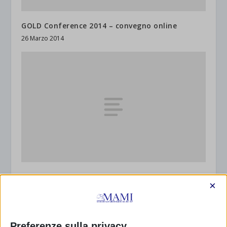
GOLD Conference 2014 – convegno online
26 Marzo 2014
Allattare in Senato: la proposta, la discussione,
×
il rifiuto
17 Gennaio 2018
Preferenze sulla privacy