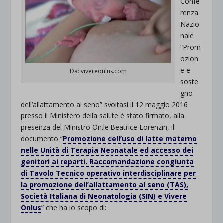
Confe
renza
Nazio
nale
“Prom
ozion
e e
Da: vivereonlus.com
soste
gno
dell’allattamento al seno” svoltasi il 12 maggio 2016
presso il Ministero della salute è stato firmato, alla
presenza del Ministro On.le Beatrice Lorenzin, il
documento “
Promozione dell’uso di latte materno
nelle Unità di Terapia Neonatale ed accesso dei
genitori ai reparti. Raccomandazione congiunta
di Tavolo Tecnico operativo interdisciplinare per
la promozione dell’allattamento al seno (TAS),
Società Italiana di Neonatologia (SIN) e Vivere
Onlus
” che ha lo scopo di: