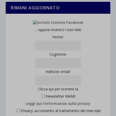
rientrano nelle altre categorie specifiche o che non sono stati
_ga_*
RIMANI AGGIORNATO
wp-settings-time-*
esplicitamente categorizzati.
jetpackState[message]
Mostra dettagli
... oppure inserisci i tuoi dati:
et-saved-post*
Nome:
wpc*
Cognome:
Indirizzo email:
Clicca qui per ricevere la
Newsletter MAMI
Leggi qui l'informativa sulla privacy
Privacy: acconsento al trattamento dei miei dati