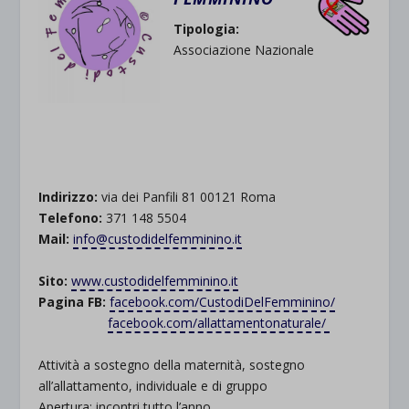
Tipologia:
Associazione Nazionale
.
.
.
..
.
.
Indirizzo:
via dei Panfili 81 00121 Roma
Telefono:
371 148 5504
Mail:
info@custodidelfemminino.it
.
Sito:
www.custodidelfemminino.it
Pagina FB:
facebook.com/CustodiDelFemminino/
facebook.com/allattamentonaturale/
.
Attività a sostegno della maternità, sostegno
all’allattamento, individuale e di gruppo
Apertura: incontri tutto l’anno