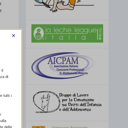
1
e
×
e
il
nza di
le
à
 tutti i
o
i
io
ulla
te delle