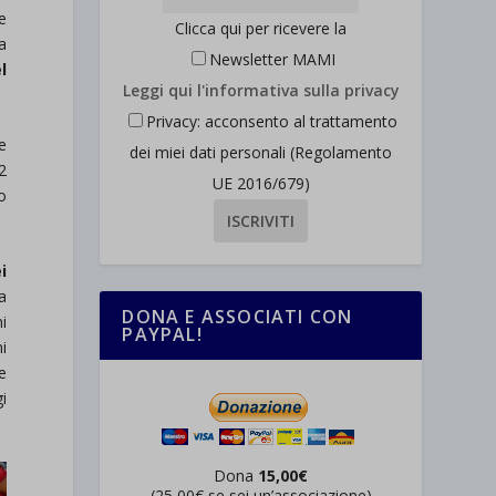
e
Clicca qui per ricevere la
a
Newsletter MAMI
l
Leggi qui l'informativa sulla privacy
Privacy: acconsento al trattamento
e
dei miei dati personali (Regolamento
2
UE 2016/679)
o
i
ra
DONA E ASSOCIATI CON
i
PAYPAL!
ni
e
gi
Dona
15,00€
(25,00€ se sei un’associazione)