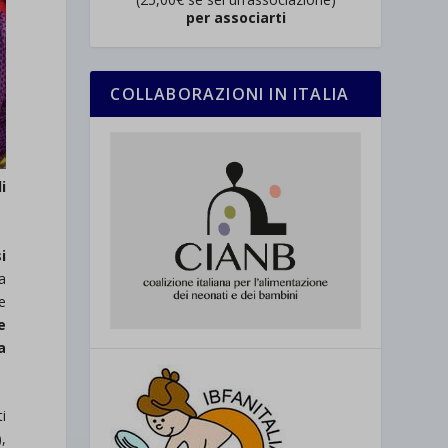
per associarti
COLLABORAZIONI IN ITALIA
i
i
la
e
e
a
i
,