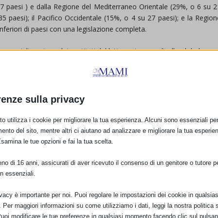
7 paesi ) e dalla Regione del Mediterraneo Orientale (29%, o 6 su 2
5 paesi); il Pacifico Occidentale (15%, o 4 su 27 paesi); e la Region
feriori di paesi con una legislazione completa.
mercializzazione dei sostituti del latte materno, a livello globale:
bblicità e la promozione dei sostituti del latte materno.
ure sanitarie di scorte gratuite o a basso costo di sostituti del latt
renze sulla privacy
o utilizza i cookie per migliorare la tua esperienza. Alcuni sono essenziali per 
tari o ai loro familiari.
ento del sito, mentre altri ci aiutano ad analizzare e migliorare la tua esperie
applica la normativa rimane limitato. In molti paesi le leggi coprono 
Esamina le tue opzioni e fai la tua scelta.
o un terzo coprono esplicitamente prodotti destinati ai bambini di et
.
o di 16 anni, assicurati di aver ricevuto il consenso di un genitore o tutore per
n essenziali.
zionali e sulla salute fornite sui prodotti designati.
odice Internazionale (ICDC) ha fatto da capofila, ha collaborat
ivacy è importante per noi. Puoi regolare le impostazioni dei cookie in qualsias
esto Rapporto. I risultati sono in linea con quelli riportati nel propr
Per maggiori informazioni su come utilizziamo i dati, leggi la nostra politica s
Puoi modificare le tue preferenze in qualsiasi momento facendo clic sul pulsan