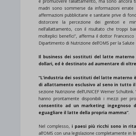
e promuovere l’allattamento, ma sono ancora tr
madri sono sommerse da informazioni errate e
affermazioni pubblicitarie e sanitarie prive di 
distorcere la percezione dei genitori e min
nell’allattamento, con il risultato che troppi b
molteplici benefici”, afferma il dottor Francesco
Dipartimento di Nutrizione dell’OMS per la Salute 
Il business dei sostituti del latte materno
dollari, ed è destinato ad aumentare di oltre i
“L’industria dei sostituti del latte materno 
di allattamento esclusivo al seno in tutto i
sezione Nutrizione dell’UNICEF Werner Schultink. “
hanno prontamente disponibili i mezzi per prot
consentito ad un marketing ingegnoso di 
eguagliare il latte della propria mamma”
.
Nel complesso,
i paesi più ricchi sono in rit
all’OMS con una legislazione completamente in line