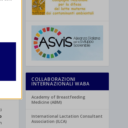
e
di
à
retto
utente
f
l
ne
e
i
i
COLLABORAZIONI
INTERNAZIONALI WABA
Academy of Breastfeeding
Medicine (ABM)
re
ti
International Lactation Consultant
o
Association (ILCA)
on