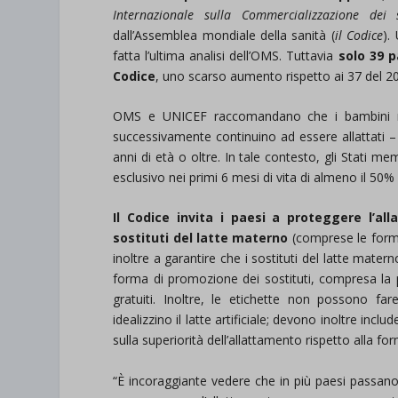
Internazionale sulla Commercializzazione dei 
dall’Assemblea mondiale della sanità (
il Codice
).
fatta l’ultima analisi dell’OMS. Tuttavia
solo 39 p
Codice
, uno scarso aumento rispetto ai 37 del 2
OMS e UNICEF raccomandano che i bambini non
successivamente continuino ad essere allattati – 
anni di età o oltre. In tale contesto, gli Stati 
esclusivo nei primi 6 mesi di vita di almeno il 50% 
Il Codice invita i paesi a proteggere l’
sostituti del latte materno
(comprese le formule
inoltre a garantire che i sostituti del latte mate
forma di promozione dei sostituti, compresa la pub
gratuiti. Inoltre, le etichette non possono far
idealizzino il latte artificiale; devono inoltre inc
sulla superiorità dell’allattamento rispetto alla for
“È incoraggiante vedere che in più paesi passano