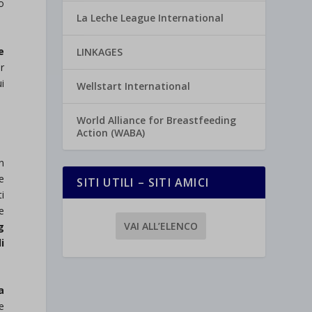
o
La Leche League International
e
LINKAGES
r
i
Wellstart International
World Alliance for Breastfeeding
Action (WABA)
n
e
SITI UTILI – SITI AMICI
ti
e
VAI ALL’ELENCO
g
i
a
e