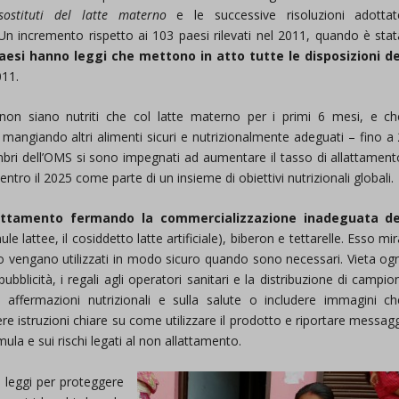
sostituti del latte materno
e le successive risoluzioni adottat
 Un incremento rispetto ai 103 paesi rilevati nel 2011, quando è stat
aesi hanno leggi che mettono in atto tutte le disposizioni de
011.
 siano nutriti che col latte materno per i primi 6 mesi, e ch
mangiando altri alimenti sicuri e nutrizionalmente adeguati – fino a 
membri dell’OMS si sono impegnati ad aumentare il tasso di allattament
entro il 2025 come parte di un insieme di obiettivi nutrizionali globali.
allattamento fermando la commercializzazione inadeguata de
 lattee, il cosiddetto latte artificiale), biberon e tettarelle. Esso mi
rno vengano utilizzati in modo sicuro quando sono necessari. Vieta ogn
blicità, i regali agli operatori sanitari e la distribuzione di campio
e affermazioni nutrizionali e sulla salute o includere immagini ch
ludere istruzioni chiare su come utilizzare il prodotto e riportare messag
mula e sui rischi legati al non allattamento.
 leggi per proteggere