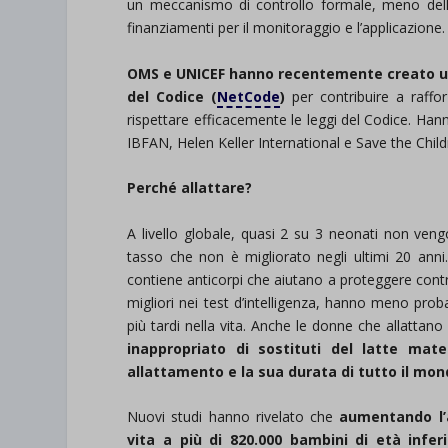
un meccanismo di controllo formale, meno della
et-save
finanziamenti per il monitoraggio e l’applicazione.
wpc*
OMS e UNICEF hanno recentemente creato una 
del Codice (
NetCode
)
per contribuire a raffor
rispettare efficacemente le leggi del Codice. Han
IBFAN, Helen Keller International e Save the Child
Perché allattare?
A livello globale, quasi 2 su 3 neonati non ven
tasso che non è migliorato negli ultimi 20 anni. 
contiene anticorpi che aiutano a proteggere contro
migliori nei test d’intelligenza, hanno meno prob
più tardi nella vita. Anche le donne che allattano
inappropriato di sostituti del latte mat
allattamento e la sua durata di tutto il mon
Nuovi studi hanno rivelato che
aumentando l’a
vita a più di 820.000 bambini di età infe