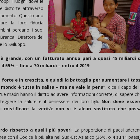
oppi i luoghi dove le
 distorte attraverso
fondamento. Questo può
are la loro fiducia
ambini perdano i suoi
 Branca, Direttore del
e lo Sviluppo.
 è grande, con un fatturato annuo pari a quasi 45 miliardi d
l 55% – fino a 70 miliardi – entro il 2019
.
è forte e in crescita, e quindi la battaglia per aumentare i tass
l mondo è tutta in salita – ma ne vale la pena”
, dice il capo del
Le madri hanno il diritto ad avere informazioni corrette, di sapere ch
eggere la salute e il benessere dei loro figli.
Non deve esser
mistificare la verità: non vi è alcun sostituto che poss
ardo rispetto a quelli più poveri
. La proporzione di paesi aderent
a con il Codice è più alta nel Sud-Est Asiatico (36%, o 4 su 11 paesi)