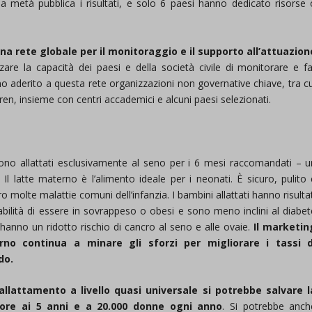
 metà pubblica i risultati, e solo 6 paesi hanno dedicato risorse 
d-post*
rete globale per il monitoraggio e il supporto all’attuazion
zare la capacità dei paesi e della società civile di monitorare e fa
no aderito a questa rete organizzazioni non governative chiave, tra cu
ren, insieme con centri accademici e alcuni paesi selezionati.
gono allattati esclusivamente al seno per i 6 mesi raccomandati – u
Il latte materno è l’alimento ideale per i neonati. È sicuro, pulito 
 molte malattie comuni dell’infanzia. I bambini allattati hanno risulta
abilità di essere in sovrappeso o obesi e sono meno inclini al diabet
 hanno un ridotto rischio di cancro al seno e alle ovaie.
Il marketin
erno continua a minare gli sforzi per migliorare i tassi d
do.
llattamento a livello quasi universale si potrebbe salvare l
riore ai 5 anni e a 20.000 donne ogni anno
. Si potrebbe anch