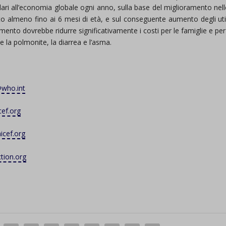
llari all’economia globale ogni anno, sulla base del miglioramento nel
to almeno fino ai 6 mesi di età, e sul conseguente aumento degli util
attamento dovrebbe ridurre significativamente i costi per le famiglie e per
e la polmonite, la diarrea e l’asma.
who.int
cef.org
cef.org
tion.org