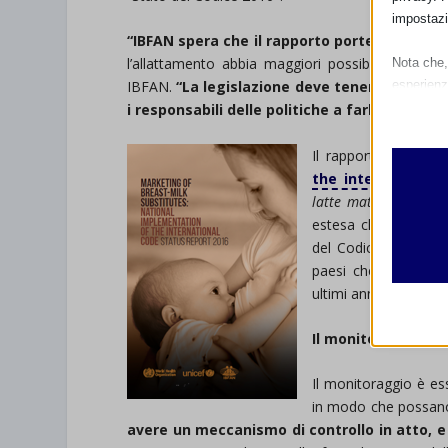
impostazi
“IBFAN spera che il rapporto porterà più paes
l’allattamento abbia maggiori possibilità di affer
Nota che, 
esperienz
IBFAN.
“La legislazione deve tenere il passo
Essen
i responsabili delle politiche a farlo”
.
I cooki
funzio
Il rapporto, “
Market
second
the international
latte materno: appli
estesa che riassunt
Analit
del Codice sono o 
et-edito
I cooki
paesi che hanno raff
informa
mhcook
ultimi anni, tra cui l’
wordpre
Il monitoraggio è 
Altri 
wordpre
_ga
Questa 
Il monitoraggio è ess
catego
wp-sett
_ga_*
in modo che possano i
wp-sett
avere un meccanismo di controllo in atto, e
jetpack