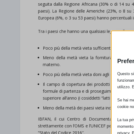
seguita dalla Regione Africana (30% o di 14 su 4
paesi). La Regione delle Americhe (23%, o 8 su 3
Europea (6%, o 3 su 53 paesi) hanno percentuali in
Tra i paesi che hanno una qualsiasi legge sulla com
Poco più della metà vieta sufficientemente la pu
Meno della metà vieta la fornitura alle strutt
Prefe
materno.
Questo sit
Poco più della metà vieta doni agli operatori sani
funzionam
Il campo di copertura dei prodotti ai quali si 
utilizzo. 
formule di partenza e di proseguimento, ma sol
superiore all’anno (i cosiddetti “latti di crescita”)
Se hai men
cookie no
Meno della metà dei paesi vieta indicazioni nutri
IBFAN, il cui Centro di Documentazione sul C
La tua pr
strettamente con l’OMS e l’UNICEF per preparare qu
momento. 
“Stato del Codice 2016″.
privacy. 