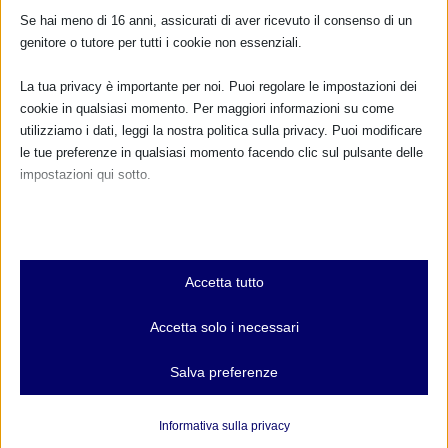
Se hai meno di 16 anni, assicurati di aver ricevuto il consenso di un
genitore o tutore per tutti i cookie non essenziali.
La tua privacy è importante per noi. Puoi regolare le impostazioni dei
cookie in qualsiasi momento. Per maggiori informazioni su come
utilizziamo i dati, leggi la nostra politica sulla privacy. Puoi modificare
le tue preferenze in qualsiasi momento facendo clic sul pulsante delle
impostazioni qui sotto.
Nota che, se scegli di disabilitare alcuni tipi di cookie, questo potrebbe
influire sulla tua esperienza del sito e sui servizi che possiamo offrire.
Essenziali
Accetta tutto
I cookie e i servizi essenziali abilitano le funzioni di base e sono
CERCHI DI VITA – PALERMO –
necessari per il corretto funzionamento del sito web. Questi cookie
Accetta solo i necessari
di
Stefano Garuti
|
Lug 11, 2011
|
Sicilia
|
0
|
e servizi non richiedono il consenso dell'utente secondo il GDPR.
tel 338 540 6406 Stefania
Mostra dettagli
Salva preferenze
tel 329 565 9348 Roberta
Analitici
mail: infocerchidivita@gmail.com
et-editor-available-post-*
I cookie di statistica raccolgono informazioni sull'utilizzo,
Informativa sulla privacy
consentendoci di ottenere informazioni su come i visitatori
mhcookie