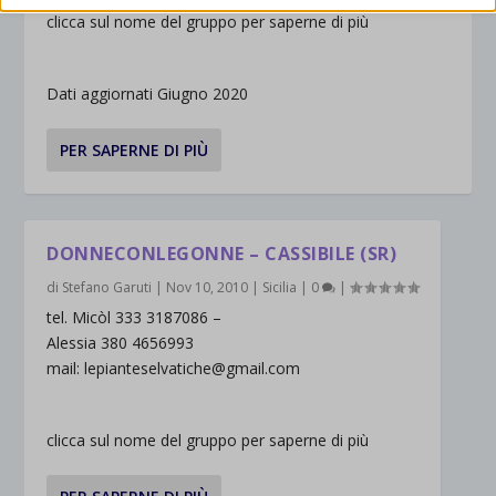
interagiscono con il nostro sito web.
clicca sul nome del gruppo per saperne di più
wordpress_logged_in_*
Mostra dettagli
wordpress_test_cookie
Altri servizi
Dati aggiornati Giugno 2020
_ga
Questa categoria include tutti i cookie, i domini e i servizi che non
wp-settings-*
rientrano nelle altre categorie specifiche o che non sono stati
_ga_*
PER SAPERNE DI PIÙ
wp-settings-time-*
esplicitamente categorizzati.
jetpackState[message]
Mostra dettagli
et-saved-post*
DONNECONLEGONNE – CASSIBILE (SR)
di
Stefano Garuti
|
Nov 10, 2010
|
Sicilia
|
0
|
wpc*
tel. Micòl 333 3187086 –
Alessia 380 4656993
mail: lepianteselvatiche@gmail.com
clicca sul nome del gruppo per saperne di più