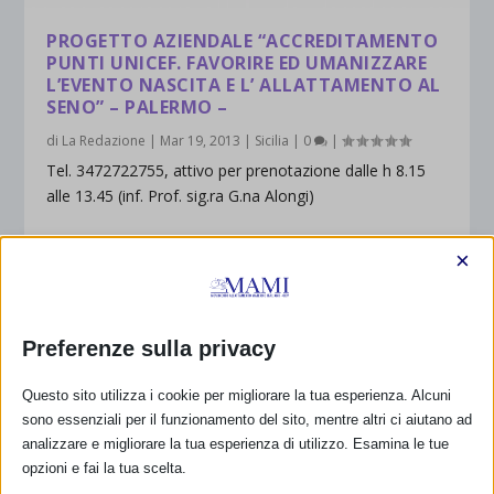
PROGETTO AZIENDALE “ACCREDITAMENTO
PUNTI UNICEF. FAVORIRE ED UMANIZZARE
L’EVENTO NASCITA E L’ ALLATTAMENTO AL
SENO” – PALERMO –
di
La Redazione
|
Mar 19, 2013
|
Sicilia
|
0
|
Tel. 3472722755, attivo per prenotazione dalle h 8.15
alle 13.45 (inf. Prof. sig.ra G.na Alongi)
×
Email: latte.farmaci@villasofia.it
clicca sul nome del gruppo per saperne di più
Preferenze sulla privacy
PER SAPERNE DI PIÙ
Questo sito utilizza i cookie per migliorare la tua esperienza. Alcuni
sono essenziali per il funzionamento del sito, mentre altri ci aiutano ad
analizzare e migliorare la tua esperienza di utilizzo. Esamina le tue
opzioni e fai la tua scelta.