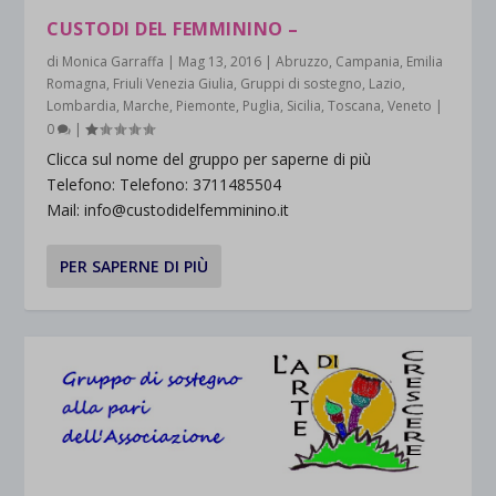
CUSTODI DEL FEMMININO –
di
Monica Garraffa
|
Mag 13, 2016
|
Abruzzo
,
Campania
,
Emilia
Romagna
,
Friuli Venezia Giulia
,
Gruppi di sostegno
,
Lazio
,
Lombardia
,
Marche
,
Piemonte
,
Puglia
,
Sicilia
,
Toscana
,
Veneto
|
0
|
Clicca sul nome del gruppo per saperne di più
Telefono: Telefono: 3711485504
Mail: info@custodidelfemminino.it
PER SAPERNE DI PIÙ