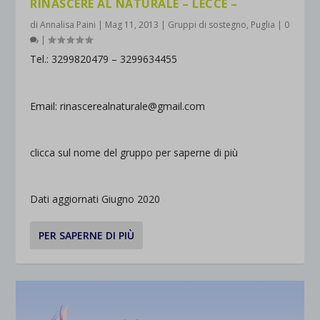
RINASCERE AL NATURALE – LECCE –
rientrano nelle altre categorie specifiche o che non sono stati
_ga_*
wp-settings-time-*
di
Annalisa Paini
|
Mag 11, 2013
|
Gruppi di sostegno
,
Puglia
|
0
esplicitamente categorizzati.
jetpackState[message]
|
Mostra dettagli
Tel.: 3299820479 – 3299634455
et-saved-post*
Email: rinascerealnaturale@gmail.com
wpc*
clicca sul nome del gruppo per saperne di più
Dati aggiornati Giugno 2020
PER SAPERNE DI PIÙ