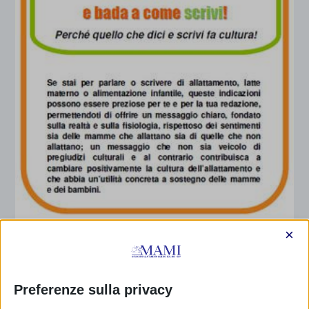
×
BADA A COME PARLI!
di
Annalisa Paini
|
Set 28, 2011
|
Opuscoli
,
per giornalisti
,
SAM
2011
|
0
|
Preferenze sulla privacy
Comunicato stampa congiunto www.acp.it