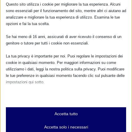
www.aicpam.org www.ibfanitalia.org www.lllitalia.org...
Questo sito utilizza i cookie per migliorare la tua esperienza. Alcuni
sono essenziali per il funzionamento del sito, mentre altri ci aiutano ad
PER SAPERNE DI PIÙ
analizzare e migliorare la tua esperienza di utilizzo. Esamina le tue
opzioni e fai la tua scelta.
Se hai meno di 16 anni, assicurati di aver ricevuto il consenso di un
genitore o tutore per tutti i cookie non essenziali.
La tua privacy è importante per noi. Puoi regolare le impostazioni dei
cookie in qualsiasi momento. Per maggiori informazioni su come
utilizziamo i dati, leggi la nostra politica sulla privacy. Puoi modificare
le tue preferenze in qualsiasi momento facendo clic sul pulsante delle
impostazioni qui sotto.
Nota che, se scegli di disabilitare alcuni tipi di cookie, questo potrebbe
influire sulla tua esperienza del sito e sui servizi che possiamo offrire.
Essenziali
Accetta tutto
I cookie e i servizi essenziali abilitano le funzioni di base e sono
necessari per il corretto funzionamento del sito web. Questi cookie
Accetta solo i necessari
e servizi non richiedono il consenso dell'utente secondo il GDPR.