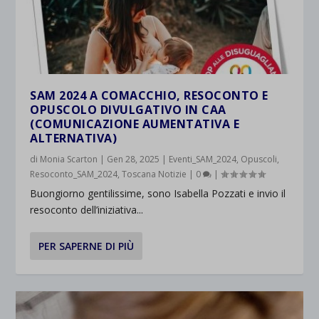
SAM 2024 A COMACCHIO, RESOCONTO E
OPUSCOLO DIVULGATIVO IN CAA
(COMUNICAZIONE AUMENTATIVA E
ALTERNATIVA)
di
Monia Scarton
|
Gen 28, 2025
|
Eventi_SAM_2024
,
Opuscoli
,
Resoconto_SAM_2024
,
Toscana Notizie
|
0
|
Buongiorno gentilissime, sono Isabella Pozzati e invio il
resoconto dell’iniziativa...
PER SAPERNE DI PIÙ