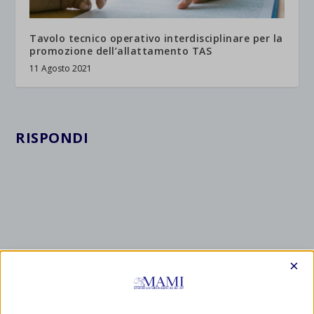
Tavolo tecnico operativo interdisciplinare per la
promozione dell’allattamento TAS
11 Agosto 2021
RISPONDI
×