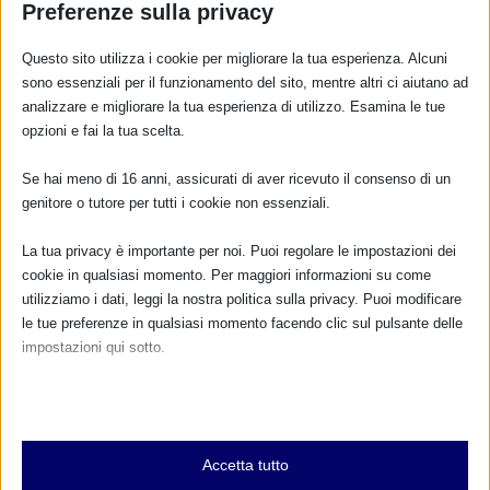
Preferenze sulla privacy
Questo sito utilizza i cookie per migliorare la tua esperienza. Alcuni
sono essenziali per il funzionamento del sito, mentre altri ci aiutano ad
analizzare e migliorare la tua esperienza di utilizzo. Esamina le tue
opzioni e fai la tua scelta.
Se hai meno di 16 anni, assicurati di aver ricevuto il consenso di un
genitore o tutore per tutti i cookie non essenziali.
La tua privacy è importante per noi. Puoi regolare le impostazioni dei
cookie in qualsiasi momento. Per maggiori informazioni su come
utilizziamo i dati, leggi la nostra politica sulla privacy. Puoi modificare
le tue preferenze in qualsiasi momento facendo clic sul pulsante delle
impostazioni qui sotto.
Nota che, se scegli di disabilitare alcuni tipi di cookie, questo potrebbe
influire sulla tua esperienza del sito e sui servizi che possiamo offrire.
Essenziali
Accetta tutto
I cookie e i servizi essenziali abilitano le funzioni di base e sono