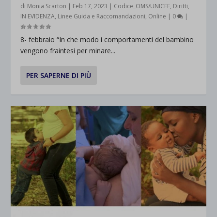
di
Monia Scarton
|
Feb 17, 2023
|
Codice_OMS/UNICEF
,
Diritti
,
IN EVIDENZA
,
Linee Guida e Raccomandazioni
,
Online
|
0
|
8- febbraio “In che modo i comportamenti del bambino
vengono fraintesi per minare...
PER SAPERNE DI PIÙ