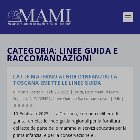
CATEGORIA:
LINEE GUIDA E
RACCOMANDAZIONI
LATTE MATERNO AI NIDI D’INFANZIA: LA
TOSCANA EMETTE LE LINEE GUIDA
di
Monia Scarton
|
Feb 26, 2025
|
Diritti
,
Documenti
,
Il Mami
Segnala
,
IN EVIDENZA
,
Linee Guida e Raccomandazioni
|
0
|
10 Febbraio 2025 – La Toscana, con una delibera di
giunta, emette le linee guida regionali per la fornitura
del latte da parte delle mamme ai servizi educativi per la
prima infanzia, e per la conservazione e...