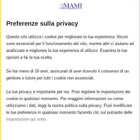
PELLE CON LA MAMMA FA CRESCERE
MEGLIO
di
Monica Garraffa
|
Dic 22, 2019
|
Documenti
,
Linee Guida e
Preferenze sulla privacy
Raccomandazioni
|
0
|
Con grande piacere ospitiamo questo articolo di Silvio
Questo sito utilizza i cookie per migliorare la tua esperienza. Alcuni
Loddo, neuropsichiatra infantile A fine anni ’70 in un
sono essenziali per il funzionamento del sito, mentre altri ci aiutano ad
Ospedale di Bogotà, in Colombia, si registravano
analizzare e migliorare la tua esperienza di utilizzo. Esamina le tue
undicimila parti all’anno, molti dei quali ad alto...
opzioni e fai la tua scelta.
PER SAPERNE DI PIÙ
Se hai meno di 16 anni, assicurati di aver ricevuto il consenso di un
genitore o tutore per tutti i cookie non essenziali.
La tua privacy è importante per noi. Puoi regolare le impostazioni dei
cookie in qualsiasi momento. Per maggiori informazioni su come
utilizziamo i dati, leggi la nostra politica sulla privacy. Puoi modificare
le tue preferenze in qualsiasi momento facendo clic sul pulsante delle
impostazioni qui sotto.
Nota che, se scegli di disabilitare alcuni tipi di cookie, questo potrebbe
influire sulla tua esperienza del sito e sui servizi che possiamo offrire.