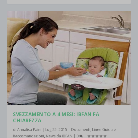
wpc*
SVEZZAMENTO A 4 MESI: IBFAN FA
CHIAREZZA
di
Annalisa Paini
|
Lug 25, 2015
|
Documenti
,
Linee Guida e
Raccomandazioni
,
News da IBFAN
|
0
|