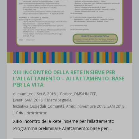
XIII INCONTRO DELLA RETE INSIEME PER
L’ALLATTAMENTO – ALLATTAMENTO: BASE
PER LA VITA
di
mami_ec
|
Set 8, 2018
|
Codice_OMS/UNICEF
,
Eventi_SAM_2018
,
Il Mami Segnala
,
Iniziativa_Ospedali_Comunità_Amici
,
novembre 2018
,
SAM 2018
|
0
|
XIIIo Incontro della Rete insieme per l’allattamento
Programma preliminare Allattamento: base per...