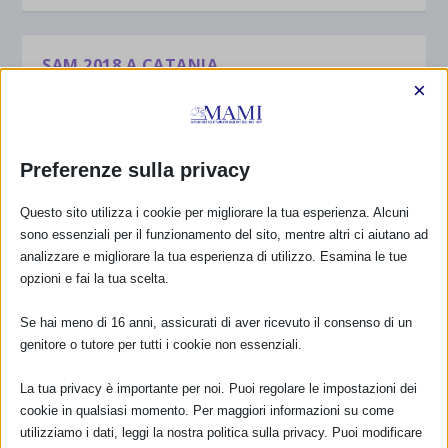
SAM 2018 A CATANIA
×
di
Monica Garraffa
|
Ott 13, 2018
|
Eventi_SAM_2018
,
SAM 2018
|
0
|
SAM 2018 settimana mondiale per l’allattamento
ALLATTAMENTO E COMUNITA’ CATANIA 26 OTTOBRE
Preferenze sulla privacy
2018 Aula Magna Istituto Professionale Statale “Lucia
Mangano” Via Enrico Besana 12 – Ore 10:00 – 13:00
Questo sito utilizza i cookie per migliorare la tua esperienza. Alcuni
Apertura dei lavori Egidio...
sono essenziali per il funzionamento del sito, mentre altri ci aiutano ad
analizzare e migliorare la tua esperienza di utilizzo. Esamina le tue
opzioni e fai la tua scelta.
PER SAPERNE DI PIÙ
Se hai meno di 16 anni, assicurati di aver ricevuto il consenso di un
genitore o tutore per tutti i cookie non essenziali.
1
2
3
...
11
La tua privacy è importante per noi. Puoi regolare le impostazioni dei
cookie in qualsiasi momento. Per maggiori informazioni su come
utilizziamo i dati, leggi la nostra politica sulla privacy. Puoi modificare
CALENDARIO EVENTI