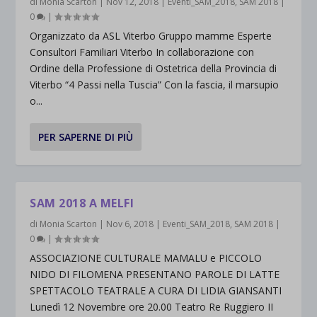
di
Monia Scarton
|
Nov 12, 2018
|
Eventi_SAM_2018
,
SAM 2018
|
0
|
Organizzato da ASL Viterbo Gruppo mamme Esperte
Consultori Familiari Viterbo In collaborazione con
Ordine della Professione di Ostetrica della Provincia di
Viterbo “4 Passi nella Tuscia” Con la fascia, il marsupio
o...
PER SAPERNE DI PIÙ
SAM 2018 A MELFI
di
Monia Scarton
|
Nov 6, 2018
|
Eventi_SAM_2018
,
SAM 2018
|
0
|
ASSOCIAZIONE CULTURALE MAMALU e PICCOLO
NIDO DI FILOMENA PRESENTANO PAROLE DI LATTE
SPETTACOLO TEATRALE A CURA DI LIDIA GIANSANTI
Lunedì 12 Novembre ore 20.00 Teatro Re Ruggiero II