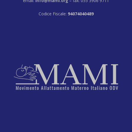
email:
info@mami.org
– fax: 055 3906 9711
Codice Fiscale:
94074040489