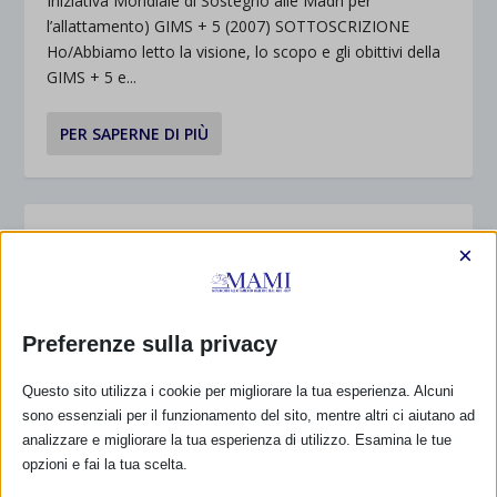
Iniziativa Mondiale di Sostegno alle Madri per
l’allattamento) GIMS + 5 (2007) SOTTOSCRIZIONE
Ho/Abbiamo letto la visione, lo scopo e gli obittivi della
GIMS + 5 e...
PER SAPERNE DI PIÙ
QUESTIONARIO MAMI
×
di
Stefano Garuti
|
Feb 9, 2005
|
Diritti
,
WABA
|
0
|
Il questionario del MAMI sull’assistenza ospedaliera
Preferenze sulla privacy
PER SAPERNE DI PIÙ
Questo sito utilizza i cookie per migliorare la tua esperienza. Alcuni
sono essenziali per il funzionamento del sito, mentre altri ci aiutano ad
analizzare e migliorare la tua esperienza di utilizzo. Esamina le tue
opzioni e fai la tua scelta.
IL PROGETTO GLOPAR