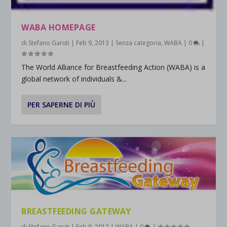
WABA HOMEPAGE
di
Stefano Garuti
|
Feb 9, 2013
|
Senza categoria
,
WABA
|
0
|
The World Alliance for Breastfeeding Action (WABA) is a
global network of individuals &...
PER SAPERNE DI PIÙ
BREASTFEEDING GATEWAY
di
Stefano Garuti
|
Feb 9, 2012
|
WABA
|
0
|