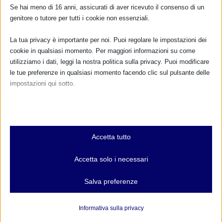
Se hai meno di 16 anni, assicurati di aver ricevuto il consenso di un
di
Stefano Garuti
|
Feb 9, 2003
|
WABA
|
0
|
genitore o tutore per tutti i cookie non essenziali.
Clicca qui per una copia GLOQUESTb in formato pdf Il
progetto GLOPAR, “Global Participatory Action
La tua privacy è importante per noi. Puoi regolare le impostazioni dei
Research”, è stato concepito nel 1993 dall’associazione
cookie in qualsiasi momento. Per maggiori informazioni su come
WABA (World Alliance for Breastfeeding Action ovvero...
utilizziamo i dati, leggi la nostra politica sulla privacy. Puoi modificare
le tue preferenze in qualsiasi momento facendo clic sul pulsante delle
PER SAPERNE DI PIÙ
impostazioni qui sotto.
Nota che, se scegli di disabilitare alcuni tipi di cookie, questo potrebbe
influire sulla tua esperienza del sito e sui servizi che possiamo offrire.
Essenziali
CALENDARIO EVENTI
Accetta tutto
I cookie e i servizi essenziali abilitano le funzioni di base e sono
necessari per il corretto funzionamento del sito web. Questi cookie
Accetta solo i necessari
Non ci sono eventi
e servizi non richiedono il consenso dell'utente secondo il GDPR.
Mostra dettagli
Salva preferenze
TUTTI GLI EVENTI
Analitici
et-editor-available-post-*
I cookie di statistica raccolgono informazioni sull'utilizzo,
Informativa sulla privacy
consentendoci di ottenere informazioni su come i visitatori
mhcookie