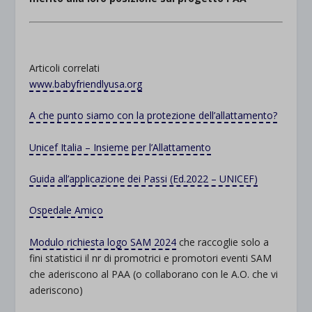
Articoli correlati
www.babyfriendlyusa.org
A che punto siamo con la protezione dell’allattamento?
Unicef Italia – Insieme per l’Allattamento
Guida all’applicazione dei Passi (Ed.2022 – UNICEF)
Ospedale Amico
Modulo richiesta logo SAM 2024
che raccoglie solo a
fini statistici il nr di promotrici e promotori eventi SAM
che aderiscono al PAA (o collaborano con le A.O. che vi
aderiscono)