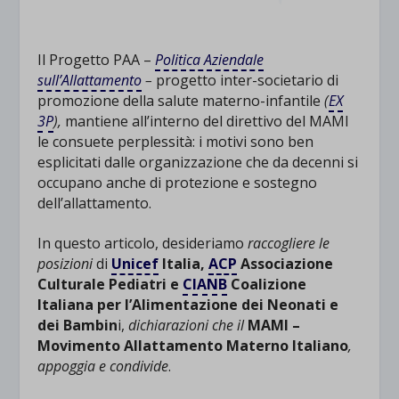
Il Progetto PAA –
Politica Aziendale
sull’Allattamento
–
progetto inter-societario di
promozione della salute materno-infantile
(
EX
3P
),
mantiene all’interno del direttivo del MAMI
le consuete perplessità: i motivi sono ben
esplicitati dalle organizzazione che da decenni si
occupano anche di protezione e sostegno
dell’allattamento.
In questo articolo, desideriamo
raccogliere le
posizioni
di
Unicef
Italia,
ACP
Associazione
Culturale Pediatri e
CIANB
Coalizione
Italiana per l’Alimentazione dei Neonati e
dei Bambin
i,
dichiarazioni che il
MAMI –
Movimento Allattamento Materno Italiano
,
appoggia e condivide
.