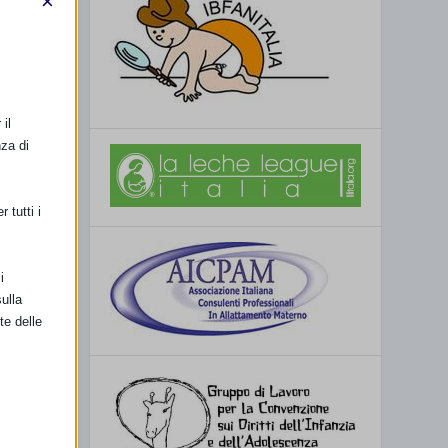
×
il
nza di
 tutti i
i
ulla
te delle
SSIMO
 resoconto