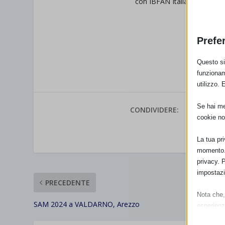
con IBFAN Italia
LA SAM 2024 con UNICEF
Prefe
Questo sit
funzionam
utilizzo. 
Se hai men
CONDIVIDERE:
cookie no
VALUTAR
La tua pr
momento. 
privacy. 
impostazi
PRECEDENTE
Nota che, 
SAM 2024 a VALDARNO, Arezzo
esperienz
Essen