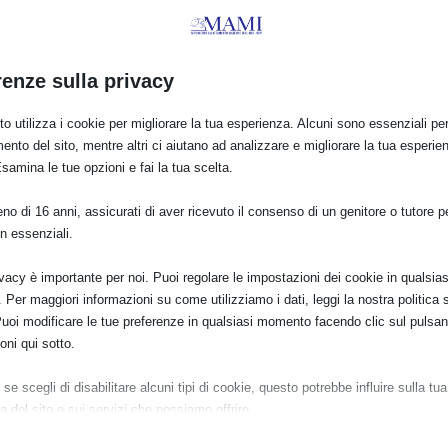
all’identificazione delle violazioni”
renze sulla privacy
o utilizza i cookie per migliorare la tua esperienza. Alcuni sono essenziali per 
ento del sito, mentre altri ci aiutano ad analizzare e migliorare la tua esperie
Esamina le tue opzioni e fai la tua scelta.
o di 16 anni, assicurati di aver ricevuto il consenso di un genitore o tutore per
n essenziali.
E:
ivacy è importante per noi. Puoi regolare le impostazioni dei cookie in qualsias
Per maggiori informazioni su come utilizziamo i dati, leggi la nostra politica s
Puoi modificare le tue preferenze in qualsiasi momento facendo clic sul pulsan
oni qui sotto.
PRO
se scegli di disabilitare alcuni tipi di cookie, questo potrebbe influire sulla tua
SAM 2024 a Senigallia (AN) con
a del sito e sui servizi che possiamo offrire.
ziali