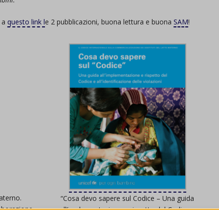
: a
questo link l
e 2 pubblicazioni, buona lettura e buona
SAM
!
aterno.
“Cosa devo sapere sul Codice – Una guida
laborazione
all’implementazione e rispetto del Codice e