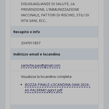
DISUGUAGLIANZE DI SALUTE, LA
PREVENZIONE, L’IMMUNIZZAZIONE
VACCINALE, FATTORI DI RISCHIO, STILI DI
VITA SANI, ECC, .
Recapito x info
3347011857
Indirizzo email e locandina
samiche.pao@gmail.com
Visualizza la locandina completa
BOZZA-FINALE-LOCANDINA-SAM-
2024.-
AS-PALERMO-pptx1.pdf