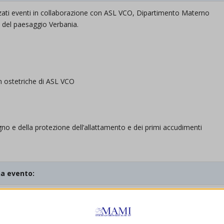
zzati eventi in collaborazione con ASL VCO, Dipartimento Materno
o del paesaggio Verbania.
Con ostetriche di ASL VCO
gno e della protezione dell’allattamento e dei primi accudimenti
na evento: