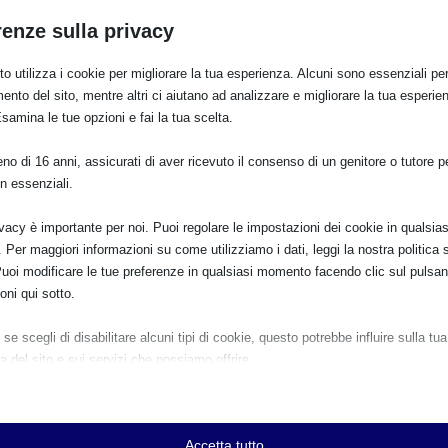
renze sulla privacy
o utilizza i cookie per migliorare la tua esperienza. Alcuni sono essenziali per 
ento del sito, mentre altri ci aiutano ad analizzare e migliorare la tua esperie
Esamina le tue opzioni e fai la tua scelta.
o di 16 anni, assicurati di aver ricevuto il consenso di un genitore o tutore per
n essenziali.
ivacy è importante per noi. Puoi regolare le impostazioni dei cookie in qualsias
Per maggiori informazioni su come utilizziamo i dati, leggi la nostra politica s
E:
Puoi modificare le tue preferenze in qualsiasi momento facendo clic sul pulsan
oni qui sotto.
se scegli di disabilitare alcuni tipi di cookie, questo potrebbe influire sulla tua
a del sito e sui servizi che possiamo offrire.
PRO
ziali
e e i servizi essenziali abilitano le funzioni di base e sono necessari per il cor
SAM 2024
namento del sito web. Questi cookie e servizi non richiedono il consenso dell'
Accetta tutto