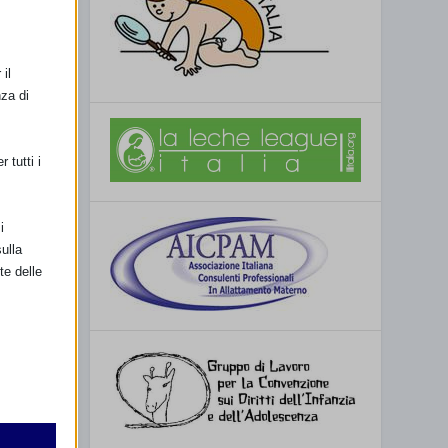
il
nza di
 tutti i
i
ulla
te delle
SSIMO
retto
 a Modena
utente