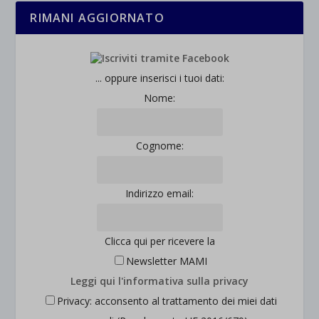
rientrano nelle altre categorie specifiche o che non sono stati
_ga_*
RIMANI AGGIORNATO
wp-settings-time-*
esplicitamente categorizzati.
jetpackState[message]
Mostra dettagli
... oppure inserisci i tuoi dati:
et-saved-post*
Nome:
wpc*
Cognome:
Indirizzo email:
Clicca qui per ricevere la
Newsletter MAMI
Leggi qui l'informativa sulla privacy
Privacy: acconsento al trattamento dei miei dati