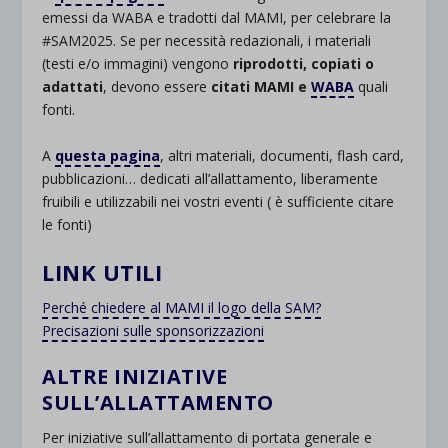
emessi da WABA e tradotti dal MAMI, per celebrare la
#SAM2025. Se per necessità redazionali, i materiali
(testi e/o immagini) vengono
riprodotti, copiati o
adattati
, devono essere
citati MAMI e
WABA
quali
fonti.
A
questa pagina
, altri materiali, documenti, flash card,
pubblicazioni… dedicati all’allattamento, liberamente
fruibili e utilizzabili nei vostri eventi ( è sufficiente citare
le fonti)
LINK UTILI
Perché chiedere al MAMI il logo della SAM?
Precisazioni sulle sponsorizzazioni
ALTRE INIZIATIVE
SULL’ALLATTAMENTO
Per iniziative sull’allattamento di portata generale e