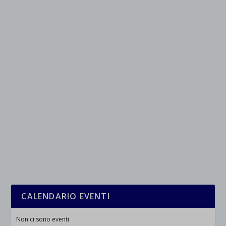
et-saved-post*
wpc*
CALENDARIO EVENTI
Non ci sono eventi