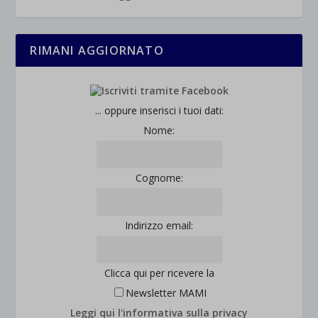
_ga
Questa categoria include tutti i cookie, i domini e i servizi che non
wp-settings-*
rientrano nelle altre categorie specifiche o che non sono stati
_ga_*
wp-settings-time-*
esplicitamente categorizzati.
RIMANI AGGIORNATO
jetpackState[message]
Mostra dettagli
et-saved-post*
... oppure inserisci i tuoi dati:
wpc*
Nome:
Cognome:
Indirizzo email:
Clicca qui per ricevere la
Newsletter MAMI
Leggi qui l'informativa sulla privacy