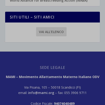
World Alliance for Breastfeeding Action (WABA)
SITI UTILI – SITI AMICI
VAI ALL’ELENCO
SEDE LEGALE
MAMI – Movimento Allattamento Materno Italiano ODV
Via Pisana, 105 – 50018 Scandicci (FI)
email:
info@mami.org
– fax: 055 3906 9711
Codice Fiscale:
94074040489