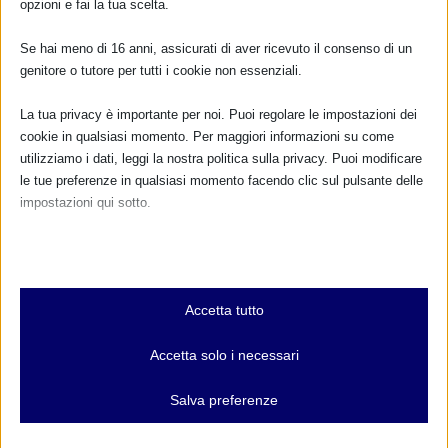
opzioni e fai la tua scelta.
Se hai meno di 16 anni, assicurati di aver ricevuto il consenso di un
genitore o tutore per tutti i cookie non essenziali.
La tua privacy è importante per noi. Puoi regolare le impostazioni dei
cookie in qualsiasi momento. Per maggiori informazioni su come
Corso Base Allattamento MIPA – Brescia
utilizziamo i dati, leggi la nostra politica sulla privacy. Puoi modificare
23 Novembre 2019
le tue preferenze in qualsiasi momento facendo clic sul pulsante delle
impostazioni qui sotto.
Nota che, se scegli di disabilitare alcuni tipi di cookie, questo potrebbe
influire sulla tua esperienza del sito e sui servizi che possiamo offrire.
Essenziali
Accetta tutto
I cookie e i servizi essenziali abilitano le funzioni di base e sono
necessari per il corretto funzionamento del sito web. Questi cookie
Accetta solo i necessari
e servizi non richiedono il consenso dell'utente secondo il GDPR.
Mostra dettagli
Salva preferenze
Analitici
L’allattamento dei gemelli
et-editor-available-post-*
I cookie di statistica raccolgono informazioni sull'utilizzo,