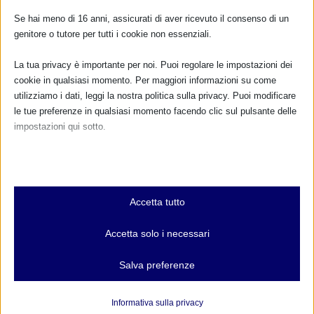
Se hai meno di 16 anni, assicurati di aver ricevuto il consenso di un
genitore o tutore per tutti i cookie non essenziali.
La tua privacy è importante per noi. Puoi regolare le impostazioni dei
cookie in qualsiasi momento. Per maggiori informazioni su come
utilizziamo i dati, leggi la nostra politica sulla privacy. Puoi modificare
le tue preferenze in qualsiasi momento facendo clic sul pulsante delle
impostazioni qui sotto.
Il Ministero della Salute delle Filippine proibisce
Nota che, se scegli di disabilitare alcuni tipi di cookie, questo potrebbe
le donazioni di sostituti del latte materno nelle
emergenze
influire sulla tua esperienza del sito e sui servizi che possiamo offrire.
Essenziali
18 Giugno 2017
Accetta tutto
I cookie e i servizi essenziali abilitano le funzioni di base e sono
necessari per il corretto funzionamento del sito web. Questi cookie
Accetta solo i necessari
e servizi non richiedono il consenso dell'utente secondo il GDPR.
RISPONDI
Mostra dettagli
Salva preferenze
Analitici
et-editor-available-post-*
I cookie di statistica raccolgono informazioni sull'utilizzo,
Informativa sulla privacy
consentendoci di ottenere informazioni su come i visitatori