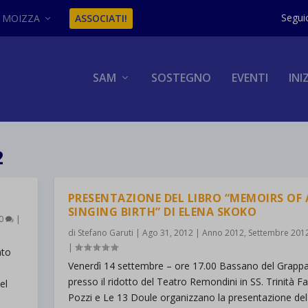
MOIZZA
ASSOCIATI!
SAM
SOSTEGNO
EVENTI
INI
2
PRESENTAZIONE DEL LIBRO “MEMOIRS OF 
SINGING BIRTH” DI ELENA SKOKO
0
|
di
Stefano Garuti
|
Ago 31, 2012
|
Anno 2012
,
Settembre 201
|
ato
Venerdì 14 settembre – ore 17.00 Bassano del Grapp
presso il ridotto del Teatro Remondini in SS. Trinità F
el
Pozzi e Le 13 Doule organizzano la presentazione del 