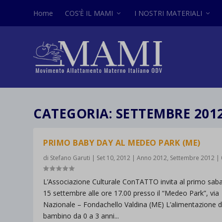
Home
COS’È IL MAMI
I NOSTRI MATERIALI
CATEGORIA:
SETTEMBRE 201
PRIMO BABY DAY AL MEDEO PARK (ME)
di
Stefano Garuti
|
Set 10, 2012
|
Anno 2012
,
Settembre 2012
|
L’Associazione Culturale ConTATTO invita al primo sab
15 settembre alle ore 17.00 presso il “Medeo Park”, via
Nazionale – Fondachello Valdina (ME) L’alimentazione d
bambino da 0 a 3 anni...