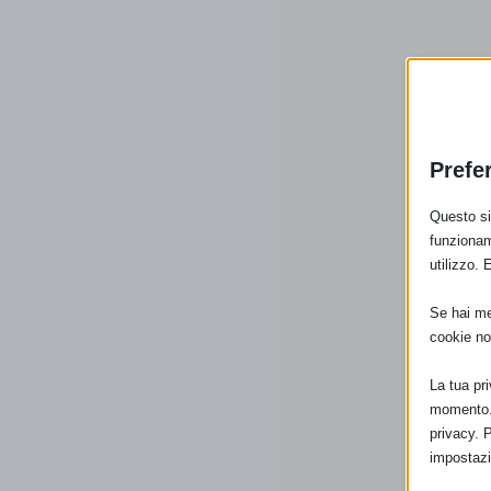
Prefe
Questo sit
funzionam
utilizzo. 
Se hai men
cookie no
La tua pr
momento. 
privacy. 
impostazi