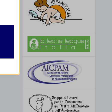
retto
utente
re