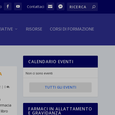
ZIATIVE
RISORSE
CORSI DI FORMAZIONE
CALENDARIO EVENTI
A
Non ci sono eventi
2
|
0
TUTTI GLI EVENTI
a
armacia
FARMACI IN ALLATTAMENTO
libro
E GRAVIDANZA