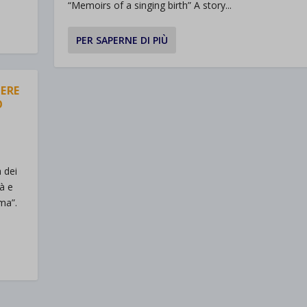
“Memoirs of a singing birth” A story...
PER SAPERNE DI PIÙ
ERE
O
 dei
à e
ma”.