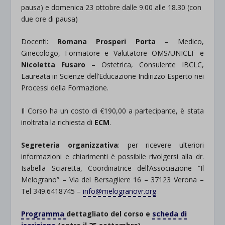
pausa) e domenica 23 ottobre dalle 9.00 alle 18.30 (con
due ore di pausa)
Docenti:
Romana Prosperi Porta
– Medico,
Ginecologo, Formatore e Valutatore OMS/UNICEF e
Nicoletta Fusaro
– Ostetrica, Consulente IBCLC,
Laureata in Scienze dell’Educazione Indirizzo Esperto nei
Processi della Formazione.
Il Corso ha un costo di €190,00 a partecipante, è stata
inoltrata la richiesta di
ECM
.
Segreteria organizzativa
: per ricevere ulteriori
informazioni e chiarimenti è possibile rivolgersi alla dr.
Isabella Sciaretta, Coordinatrice dell’Associazione “Il
Melograno” – Via del Bersagliere 16 – 37123 Verona –
Tel 349.6418745 –
info@melogranovr.org
Programma
dettagliato del corso e
scheda di