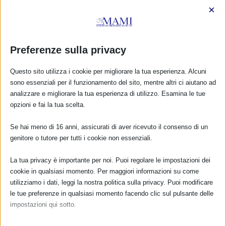
×
Preferenze sulla privacy
Questo sito utilizza i cookie per migliorare la tua esperienza. Alcuni
La salute femminile – l’assistenza alle donne
sono essenziali per il funzionamento del sito, mentre altri ci aiutano ad
nelle diverse fasi della vita
analizzare e migliorare la tua esperienza di utilizzo. Esamina le tue
18 Febbraio 2011
opzioni e fai la tua scelta.
Se hai meno di 16 anni, assicurati di aver ricevuto il consenso di un
genitore o tutore per tutti i cookie non essenziali.
CALENDARIO EVENTI
La tua privacy è importante per noi. Puoi regolare le impostazioni dei
cookie in qualsiasi momento. Per maggiori informazioni su come
Non ci sono eventi
utilizziamo i dati, leggi la nostra politica sulla privacy. Puoi modificare
le tue preferenze in qualsiasi momento facendo clic sul pulsante delle
TUTTI GLI EVENTI
impostazioni qui sotto.