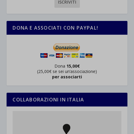
_ga_*
wp-settings-time-*
esplicitamente categorizzati.
jetpackState[message]
Mostra dettagli
DONA E ASSOCIATI CON PAYPAL!
et-saved-post*
wpc*
Dona
15,00€
(25,00€ se sei un’associazione)
per associarti
COLLABORAZIONI IN ITALIA