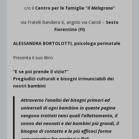
c/o il
Centro per le famiglie “
Il Melograno
“
via Fratelli Bandiera 6, angolo via Cairoli –
Sesto
Fiorentino (FI)
ALESSANDRA BORTOLOTTI, psicologa perinatale
Presenta il suo libro:
“E se poi prende il vizio?”
Pregiudizi culturali e bisogni irrinunciabili dei
nostri bambini
Attraverso l’analisi dei bisogni primari ed
universali di ogni bambino in queste pagine
vengono trattati temi quali l’
allattamento
, il
sonno dei neonati
e dei bambini più grandi, il
bisogno di contatto
e le
più efficaci
forme
comunicative fra genitori e figli.