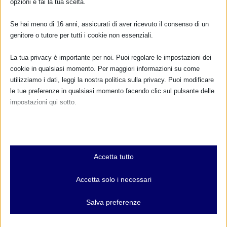
opzioni e fai la tua scelta.
Se hai meno di 16 anni, assicurati di aver ricevuto il consenso di un
genitore o tutore per tutti i cookie non essenziali.
La tua privacy è importante per noi. Puoi regolare le impostazioni dei
XVI GIORNATA DELL’ALLATTAMENTO DE LLL:
cookie in qualsiasi momento. Per maggiori informazioni su come
“ALLATTAMENTO, UNA QUESTIONE DI CULTURA
utilizziamo i dati, leggi la nostra politica sulla privacy. Puoi modificare
SCIENTIFICA”
le tue preferenze in qualsiasi momento facendo clic sul pulsante delle
7 Gennaio 2017
impostazioni qui sotto.
Nota che, se scegli di disabilitare alcuni tipi di cookie, questo potrebbe
influire sulla tua esperienza del sito e sui servizi che possiamo offrire.
RISPONDI
Essenziali
Accetta tutto
I cookie e i servizi essenziali abilitano le funzioni di base e sono
necessari per il corretto funzionamento del sito web. Questi cookie
Accetta solo i necessari
e servizi non richiedono il consenso dell'utente secondo il GDPR.
Mostra dettagli
Salva preferenze
Analitici
et-editor-available-post-*
I cookie di statistica raccolgono informazioni sull'utilizzo,