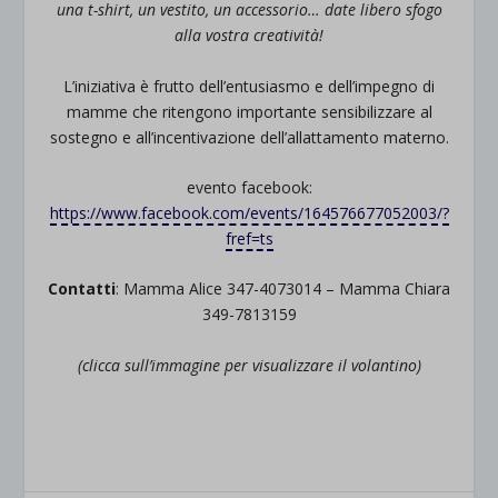
una t-shirt, un vestito, un accessorio… date libero sfogo
alla vostra creatività!
L’iniziativa è frutto dell’entusiasmo e dell’impegno di
mamme che ritengono importante sensibilizzare al
sostegno e all’incentivazione dell’allattamento materno.
evento facebook:
https://www.facebook.com/events/164576677052003/?
fref=ts
Contatti
: Mamma Alice 347-4073014 – Mamma Chiara
349-7813159
(clicca sull’immagine per visualizzare il volantino)