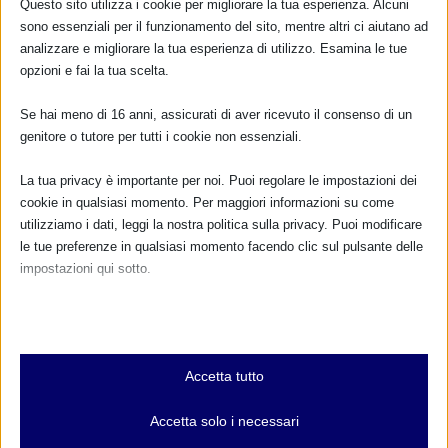
Questo sito utilizza i cookie per migliorare la tua esperienza. Alcuni
sono essenziali per il funzionamento del sito, mentre altri ci aiutano ad
analizzare e migliorare la tua esperienza di utilizzo. Esamina le tue
opzioni e fai la tua scelta.
Se hai meno di 16 anni, assicurati di aver ricevuto il consenso di un
genitore o tutore per tutti i cookie non essenziali.
La tua privacy è importante per noi. Puoi regolare le impostazioni dei
cookie in qualsiasi momento. Per maggiori informazioni su come
utilizziamo i dati, leggi la nostra politica sulla privacy. Puoi modificare
le tue preferenze in qualsiasi momento facendo clic sul pulsante delle
impostazioni qui sotto.
Nota che, se scegli di disabilitare alcuni tipi di cookie, questo potrebbe
influire sulla tua esperienza del sito e sui servizi che possiamo offrire.
Essenziali
Accetta tutto
I cookie e i servizi essenziali abilitano le funzioni di base e sono
necessari per il corretto funzionamento del sito web. Questi cookie
Accetta solo i necessari
e servizi non richiedono il consenso dell'utente secondo il GDPR.