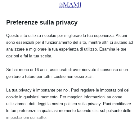
Ibu Robin Lim in Italia, maggio 2013
15 Maggio 2013
Preferenze sulla privacy
Questo sito utilizza i cookie per migliorare la tua esperienza. Alcuni
sono essenziali per il funzionamento del sito, mentre altri ci aiutano ad
analizzare e migliorare la tua esperienza di utilizzo. Esamina le tue
opzioni e fai la tua scelta.
Disponibili le presentazioni del Seminario
Se hai meno di 16 anni, assicurati di aver ricevuto il consenso di un
““Allattamento e alimentazione infantile come
genitore o tutore per tutti i cookie non essenziali.
strategia di promozione della salute della
popolazione””
La tua privacy è importante per noi. Puoi regolare le impostazioni dei
13 Novembre 2015
cookie in qualsiasi momento. Per maggiori informazioni su come
utilizziamo i dati, leggi la nostra politica sulla privacy. Puoi modificare
le tue preferenze in qualsiasi momento facendo clic sul pulsante delle
impostazioni qui sotto.
Nota che, se scegli di disabilitare alcuni tipi di cookie, questo potrebbe
influire sulla tua esperienza del sito e sui servizi che possiamo offrire.