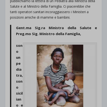
pubblichiamo la lettera di un Pediatra alla Ministra della
Salute e al Ministro della Famiglia. Ci piacerebbe che
tanti operatori sanitari incoraggiassero i Ministeri a
posizioni amiche di mamme e bambini.
Gent.ma Sig.ra Ministra della Salute e
Preg.mo Sig. Ministro della Famiglia,
son
o
un
pe
dia
tra,
son
o
sicil
ian
o e