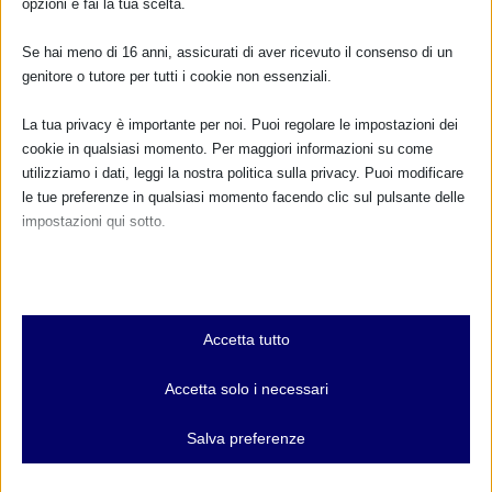
opzioni e fai la tua scelta.
Cognome:
Se hai meno di 16 anni, assicurati di aver ricevuto il consenso di un
genitore o tutore per tutti i cookie non essenziali.
Indirizzo email:
La tua privacy è importante per noi. Puoi regolare le impostazioni dei
cookie in qualsiasi momento. Per maggiori informazioni su come
utilizziamo i dati, leggi la nostra politica sulla privacy. Puoi modificare
Clicca qui per ricevere la
le tue preferenze in qualsiasi momento facendo clic sul pulsante delle
Newsletter MAMI
impostazioni qui sotto.
Leggi qui l'informativa sulla privacy
Nota che, se scegli di disabilitare alcuni tipi di cookie, questo potrebbe
Privacy: acconsento al trattamento dei miei dati
influire sulla tua esperienza del sito e sui servizi che possiamo offrire.
personali (Regolamento UE 2016/679)
Essenziali
Accetta tutto
I cookie e i servizi essenziali abilitano le funzioni di base e sono
necessari per il corretto funzionamento del sito web. Questi cookie
Accetta solo i necessari
e servizi non richiedono il consenso dell'utente secondo il GDPR.
Mostra dettagli
DONA E ASSOCIATI CON PAYPAL!
Salva preferenze
Analitici
et-editor-available-post-*
I cookie di statistica raccolgono informazioni sull'utilizzo,