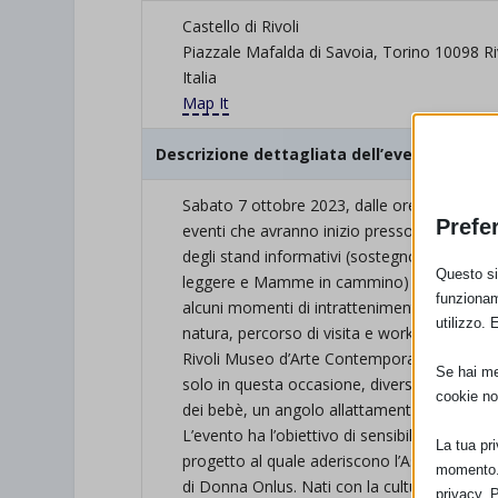
Castello di Rivoli
Piazzale Mafalda di Savoia, Torino 10098 Ri
Italia
Map It
Descrizione dettagliata dell’evento
Sabato 7 ottobre 2023, dalle ore 10.00 alle o
Prefe
eventi che avranno inizio presso il Teatro d
degli stand informativi (sostegno allattamen
Questo sit
leggere e Mamme in cammino) che offriranno l
funzionam
alcuni momenti di intrattenimento. Durante 
utilizzo. 
natura, percorso di visita e workshop per fa
Rivoli Museo d’Arte Contemporanea. Il museo
Se hai men
solo in questa occasione, diverse proposte de
cookie no
dei bebè, un angolo allattamento e, presso l
L’evento ha l’obiettivo di sensibilizzare su
La tua pr
progetto al quale aderiscono l’AslTo3, il 
momento. 
di Donna Onlus. Nati con la cultura prevede 
privacy. 