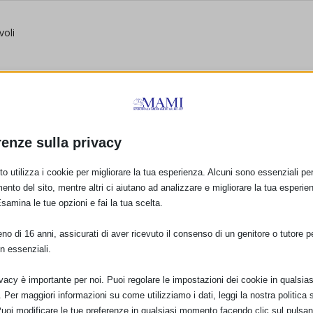
voli
re 16.30, l’appuntamento sarà al Castello di Rivoli, con una serie di
renze sulla privacy
el Castello, con la presentazione della manifestazione e l’apertura
to materno, rientro al lavoro e allattamento, progetti Nati per
o utilizza i cookie per migliorare la tua esperienza. Alcuni sono essenziali per 
a possibilità di un confronto con i professionisti della salute ed
ento del sito, mentre altri ci aiutano ad analizzare e migliorare la tua esperie
la mattinata e nel pomeriggio si potrà partecipare a Noi siamo
Esamina le tue opzioni e fai la tua scelta.
miglie a cura del Dipartimento Educazione all’interno del Castello di
 è inoltre “family and kids friendly” e mette a disposizione, non
o di 16 anni, assicurati di aver ricevuto il consenso di un genitore o tutore per
dicate ai più piccoli e strutture con servizi attrezzati per il cambio
n essenziali.
a caffetteria, scalda biberon e seggiolone.
l tema proposto dalla SAM 2023 e di promuovere Nati con la cultura
ivacy è importante per noi. Puoi regolare le impostazioni dei cookie in qualsias
Dipartimento Educazione del Museo e la Fondazione Medicina a Misura
Per maggiori informazioni su come utilizziamo i dati, leggi la nostra politica s
la distribuzione sul territorio della Regione Piemonte del
Puoi modificare le tue preferenze in qualsiasi momento facendo clic sul pulsan