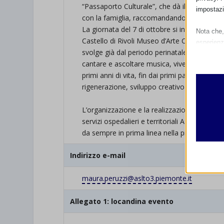
“Passaporto Culturale”, che dà il benvenuto a
impostazi
con la famiglia, raccomandando la partecipa
La giornata del 7 di ottobre si inserisce nel
Nota che, 
Castello di Rivoli Museo d’Arte Contemporan
esperienz
svolge già dal periodo perinatale e per tutto 
Essen
cantare e ascoltare musica, vivere giornate i
I cooki
primi anni di vita, fin dai primi passi, “fa 
funzio
rigenerazione, sviluppo creativo e socio rela
second
L’organizzazione e la realizzazione degli eve
Analit
servizi ospedalieri e territoriali AslTo3, gra
et-edito
I cooki
da sempre in prima linea nella protezione,
informa
mhcook
Indirizzo e-mail
wordpre
Altri 
maura.peruzzi@aslto3.piemonte.it
wordpre
_ga
Questa 
catego
wp-sett
_ga_*
Allegato 1: locandina evento
wp-sett
jetpack