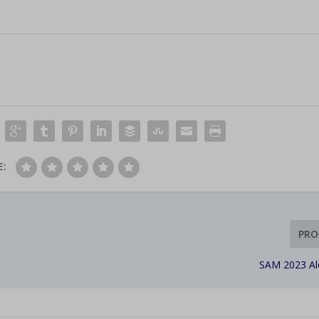
d-post*
E:
PRO
SAM 2023 Al