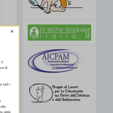
×
il
nza di
 tutti i
i
ulla
te delle