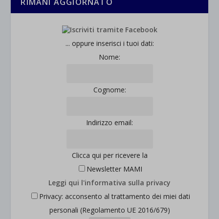
RIMANI AGGIORNATO
rientrano nelle altre categorie specifiche o che non sono stati
_ga_*
wp-settings-time-*
esplicitamente categorizzati.
jetpackState[message]
Mostra dettagli
... oppure inserisci i tuoi dati:
et-saved-post*
Nome:
wpc*
Cognome:
Indirizzo email:
Clicca qui per ricevere la
Newsletter MAMI
Leggi qui l'informativa sulla privacy
Privacy: acconsento al trattamento dei miei dati
personali (Regolamento UE 2016/679)