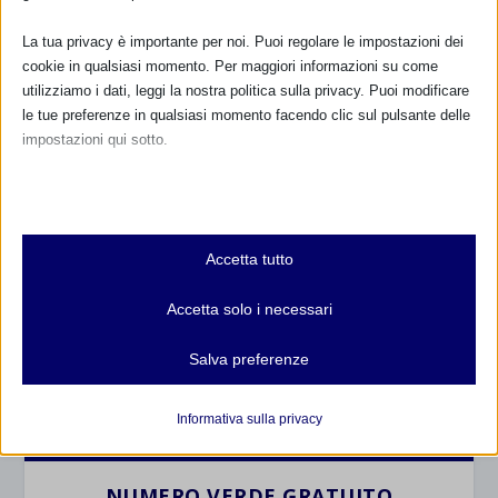
La tua privacy è importante per noi. Puoi regolare le impostazioni dei
cookie in qualsiasi momento. Per maggiori informazioni su come
utilizziamo i dati, leggi la nostra politica sulla privacy. Puoi modificare
le tue preferenze in qualsiasi momento facendo clic sul pulsante delle
impostazioni qui sotto.
Nota che, se scegli di disabilitare alcuni tipi di cookie, questo potrebbe
CALENDARIO EVENTI
influire sulla tua esperienza del sito e sui servizi che possiamo offrire.
Essenziali
Accetta tutto
Non ci sono eventi
I cookie e i servizi essenziali abilitano le funzioni di base e sono
necessari per il corretto funzionamento del sito web. Questi cookie
Accetta solo i necessari
e servizi non richiedono il consenso dell'utente secondo il GDPR.
TUTTI GLI EVENTI
Mostra dettagli
Salva preferenze
Analitici
et-editor-available-post-*
I cookie di statistica raccolgono informazioni sull'utilizzo,
FARMACI IN ALLATTAMENTO E
Informativa sulla privacy
GRAVIDANZA
consentendoci di ottenere informazioni su come i visitatori
mhcookie
interagiscono con il nostro sito web.
wordpress_logged_in_*
NUMERO VERDE GRATUITO
Mostra dettagli