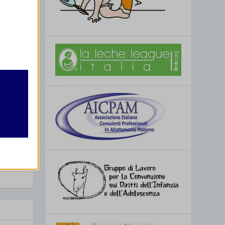
SSIMO
OMS/UNICEF
retto
utente
re