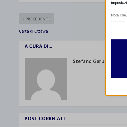
impostazi
Nota che, 
PRECEDENTE
esperienz
Essen
Carta di Ottawa
I cooki
funzio
A CURA DI…
second
Stefano Garuti
Analit
et-edito
I cooki
informa
mhcook
wordpre
Altri 
wordpre
_ga
Questa 
catego
wp-sett
_ga_*
POST CORRELATI
wp-sett
jetpack