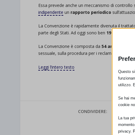
Essa prevede anche un meccanismo di controllo su
indipendente
un
rapporto periodico
sull’attuazi
La Convenzione è rapidamente divenuta il trattato i
parte degli Stati. Ad oggi sono ben
194 gli Stati
La Convenzione è composta da
54 articoli
e da 
sessuale, sulla procedura per i reclami).
Prefe
Leggi l’intero testo
Questo sit
funzionam
utilizzo. 
Se hai men
cookie no
CONDIVIDERE:
La tua pr
momento. 
VALUTAR
privacy. 