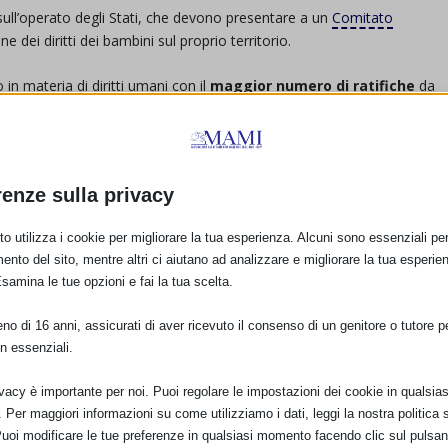
ll’operato degli Stati, che devono presentare a un
Comitato
one dei diritti dei bambini sul proprio territorio.
n materia di diritti umani con il
maggior numero di ratifiche
da
 parti della Convenzione.
tre
Protocolli opzionali
(sui bambini in guerra, sullo sfruttamento
renze sulla privacy
o utilizza i cookie per migliorare la tua esperienza. Alcuni sono essenziali per 
ento del sito, mentre altri ci aiutano ad analizzare e migliorare la tua esperie
Esamina le tue opzioni e fai la tua scelta.
o di 16 anni, assicurati di aver ricevuto il consenso di un genitore o tutore per
n essenziali.
ivacy è importante per noi. Puoi regolare le impostazioni dei cookie in qualsias
Per maggiori informazioni su come utilizziamo i dati, leggi la nostra politica s
E:
Puoi modificare le tue preferenze in qualsiasi momento facendo clic sul pulsan