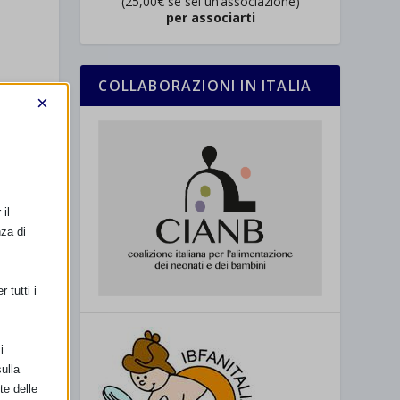
(25,00€ se sei un’associazione)
per associarti
COLLABORAZIONI IN ITALIA
×
il
nza di
 tutti i
i
ulla
te delle