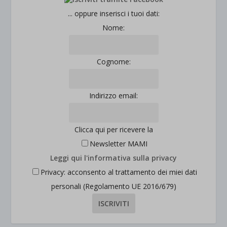
jetpackState[message]
Mostra dettagli
... oppure inserisci i tuoi dati:
Nome:
et-saved-post*
wpc*
Cognome:
Indirizzo email:
Clicca qui per ricevere la
Newsletter MAMI
Leggi qui l'informativa sulla privacy
Privacy: acconsento al trattamento dei miei dati
personali (Regolamento UE 2016/679)