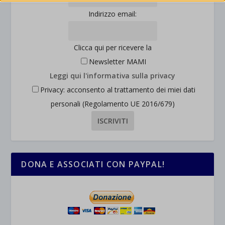
interagiscono con il nostro sito web.
wordpress_logged_in_*
Indirizzo email:
Mostra dettagli
wordpress_test_cookie
Altri servizi
_ga
Questa categoria include tutti i cookie, i domini e i servizi che non
Clicca qui per ricevere la
wp-settings-*
rientrano nelle altre categorie specifiche o che non sono stati
Newsletter MAMI
_ga_*
wp-settings-time-*
esplicitamente categorizzati.
Leggi qui l'informativa sulla privacy
jetpackState[message]
Mostra dettagli
Privacy: acconsento al trattamento dei miei dati
personali (Regolamento UE 2016/679)
et-saved-post*
wpc*
DONA E ASSOCIATI CON PAYPAL!