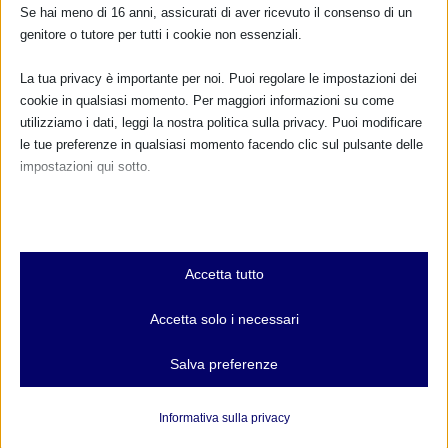
FARMACI IN ALLATTAMENTO E
Se hai meno di 16 anni, assicurati di aver ricevuto il consenso di un
GRAVIDANZA
genitore o tutore per tutti i cookie non essenziali.
NUMERO VERDE GRATUITO
La tua privacy è importante per noi. Puoi regolare le impostazioni dei
cookie in qualsiasi momento. Per maggiori informazioni su come
800.883300
utilizziamo i dati, leggi la nostra politica sulla privacy. Puoi modificare
le tue preferenze in qualsiasi momento facendo clic sul pulsante delle
Maggiori informazioni
impostazioni qui sotto.
Nota che, se scegli di disabilitare alcuni tipi di cookie, questo potrebbe
RIMANI AGGIORNATO
influire sulla tua esperienza del sito e sui servizi che possiamo offrire.
Essenziali
Accetta tutto
I cookie e i servizi essenziali abilitano le funzioni di base e sono
necessari per il corretto funzionamento del sito web. Questi cookie
... oppure inserisci i tuoi dati:
Accetta solo i necessari
e servizi non richiedono il consenso dell'utente secondo il GDPR.
Nome:
Mostra dettagli
Salva preferenze
Analitici
et-editor-available-post-*
Cognome:
I cookie di statistica raccolgono informazioni sull'utilizzo,
Informativa sulla privacy
consentendoci di ottenere informazioni su come i visitatori
mhcookie