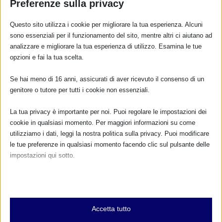
Preferenze sulla privacy
Questo sito utilizza i cookie per migliorare la tua esperienza. Alcuni
RISPONDI
sono essenziali per il funzionamento del sito, mentre altri ci aiutano ad
analizzare e migliorare la tua esperienza di utilizzo. Esamina le tue
opzioni e fai la tua scelta.
Se hai meno di 16 anni, assicurati di aver ricevuto il consenso di un
genitore o tutore per tutti i cookie non essenziali.
La tua privacy è importante per noi. Puoi regolare le impostazioni dei
cookie in qualsiasi momento. Per maggiori informazioni su come
utilizziamo i dati, leggi la nostra politica sulla privacy. Puoi modificare
le tue preferenze in qualsiasi momento facendo clic sul pulsante delle
impostazioni qui sotto.
Nota che, se scegli di disabilitare alcuni tipi di cookie, questo potrebbe
influire sulla tua esperienza del sito e sui servizi che possiamo offrire.
Essenziali
Accetta tutto
I cookie e i servizi essenziali abilitano le funzioni di base e sono