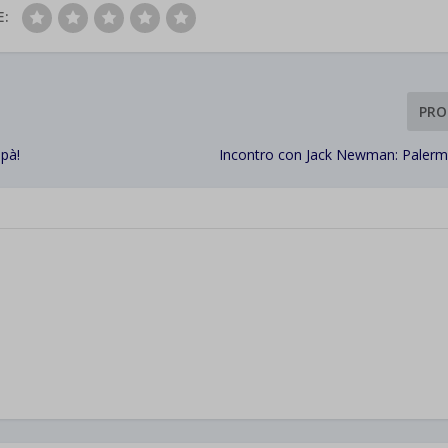
E:
PRO
pà!
Incontro con Jack Newman: Palermo