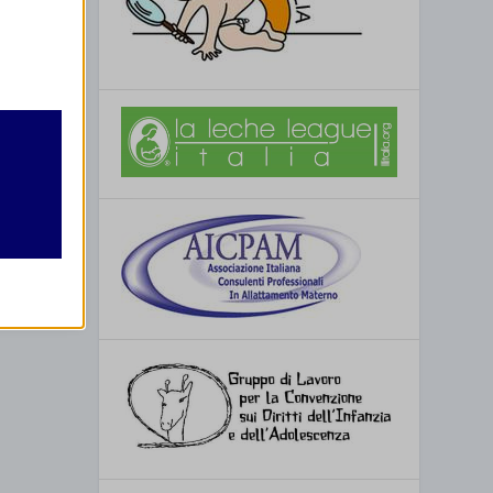
retto
utente
re