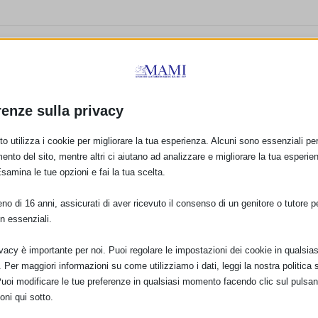
LATTE MATERNO
nell’ambito dell’EXPO 2015
renze sulla privacy
Allattamento al sen
di Milano
prevalenze, durata 
2 Aprile 2014
o utilizza i cookie per migliorare la tua esperienza. Alcuni sono essenziali per 
fattori associati in
indagini condotte da
ento del sito, mentre altri ci aiutano ad analizzare e migliorare la tua esperie
RE IN
Esamina le tue opzioni e fai la tua scelta.
22 Gennaio 2013
o di 16 anni, assicurati di aver ricevuto il consenso di un genitore o tutore per
n essenziali.
ivacy è importante per noi. Puoi regolare le impostazioni dei cookie in qualsias
Per maggiori informazioni su come utilizziamo i dati, leggi la nostra politica s
Puoi modificare le tue preferenze in qualsiasi momento facendo clic sul pulsan
oni qui sotto.