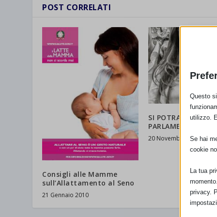
POST CORRELATI
Prefe
Questo sit
funzionam
SI POTRA’ ALLATTA
utilizzo. 
PARLAMENTO!
20 Novembre 2022
Se hai men
cookie no
La tua pr
Consigli alle Mamme
momento. 
sull’Allattamento al Seno
privacy. 
21 Gennaio 2010
impostazi