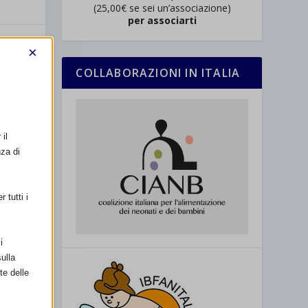
(25,00€ se sei un’associazione)
per associarti
×
COLLABORAZIONI IN ITALIA
o:
e
il
 due
ll’Iss
nza di
 tutti i
i
ulla
te delle