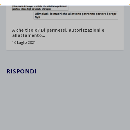
mhcookie
interagiscono con il nostro sito web.
wordpress_logged_in_*
Mostra dettagli
wordpress_test_cookie
Altri servizi
A che titolo? Di permessi, autorizzazioni e
_ga
Questa categoria include tutti i cookie, i domini e i servizi che non
wp-settings-*
allattamento…
rientrano nelle altre categorie specifiche o che non sono stati
_ga_*
wp-settings-time-*
16 Luglio 2021
esplicitamente categorizzati.
jetpackState[message]
Mostra dettagli
et-saved-post*
RISPONDI
wpc*