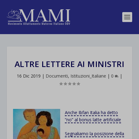
ALTRE LETTERE AI MINISTRI
16 Dic 2019
|
Documenti
,
Istituzioni_Italiane
|
0
|
Anche Ibfan Italia ha detto
“no” al bonus latte artificiale
Segnaliamo la posizione della