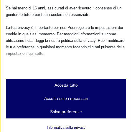
Se hai meno di 16 anni, assicurati di aver ricevuto il consenso di un
genitore o tutore per tutti i cookie non essenziali.
La tua privacy è importante per noi. Puoi regolare le impostazioni dei
cookie in qualsiasi momento. Per maggiori informazioni su come
utilizziamo i dati, leggi la nostra politica sulla privacy. Puoi modificare
le tue preferenze in qualsiasi momento facendo clic sul pulsante delle
impostazioni qui sotto.
Nota che, se scegli di disabilitare alcuni tipi di cookie, questo potrebbe
Codice di comportamento dei dipendenti delle
influire sulla tua esperienza del sito e sui servizi che possiamo offrire.
pubbliche amministrazioni
Essenziali
28 Novembre 2000
Accetta tutto
I cookie e i servizi essenziali abilitano le funzioni di base e sono
necessari per il corretto funzionamento del sito web. Questi cookie
Accetta solo i necessari
e servizi non richiedono il consenso dell'utente secondo il GDPR.
Mostra dettagli
Salva preferenze
Analitici
et-editor-available-post-*
I cookie di statistica raccolgono informazioni sull'utilizzo,
Informativa sulla privacy
consentendoci di ottenere informazioni su come i visitatori