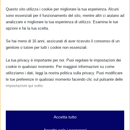
Questo sito utilizza i cookie per migliorare la tua esperienza. Alcuni
sono essenziali per il funzionamento del sito, mentre altri ci aiutano ad
analizzare e migliorare la tua esperienza di utilizzo. Esamina le tue
CALENDARIO EVENTI
opzioni e fai la tua scelta.
Non ci sono eventi
Se hai meno di 16 anni, assicurati di aver ricevuto il consenso di un
genitore o tutore per tutti i cookie non essenziali.
TUTTI GLI EVENTI
La tua privacy è importante per noi. Puoi regolare le impostazioni dei
cookie in qualsiasi momento. Per maggiori informazioni su come
utilizziamo i dati, leggi la nostra politica sulla privacy. Puoi modificare
FARMACI IN ALLATTAMENTO E
le tue preferenze in qualsiasi momento facendo clic sul pulsante delle
GRAVIDANZA
impostazioni qui sotto.
NUMERO VERDE GRATUITO
Nota che, se scegli di disabilitare alcuni tipi di cookie, questo potrebbe
influire sulla tua esperienza del sito e sui servizi che possiamo offrire.
800.883300
Essenziali
Accetta tutto
Maggiori informazioni
I cookie e i servizi essenziali abilitano le funzioni di base e sono
necessari per il corretto funzionamento del sito web. Questi cookie