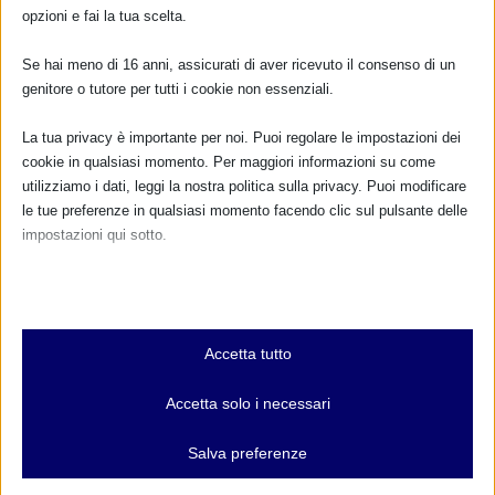
TUTTI GLI EVENTI
opzioni e fai la tua scelta.
Se hai meno di 16 anni, assicurati di aver ricevuto il consenso di un
genitore o tutore per tutti i cookie non essenziali.
FARMACI IN ALLATTAMENTO E
GRAVIDANZA
La tua privacy è importante per noi. Puoi regolare le impostazioni dei
cookie in qualsiasi momento. Per maggiori informazioni su come
NUMERO VERDE GRATUITO
utilizziamo i dati, leggi la nostra politica sulla privacy. Puoi modificare
le tue preferenze in qualsiasi momento facendo clic sul pulsante delle
800.883300
impostazioni qui sotto.
Maggiori informazioni
Nota che, se scegli di disabilitare alcuni tipi di cookie, questo potrebbe
influire sulla tua esperienza del sito e sui servizi che possiamo offrire.
Essenziali
RIMANI AGGIORNATO
Accetta tutto
I cookie e i servizi essenziali abilitano le funzioni di base e sono
necessari per il corretto funzionamento del sito web. Questi cookie
Accetta solo i necessari
e servizi non richiedono il consenso dell'utente secondo il GDPR.
Mostra dettagli
... oppure inserisci i tuoi dati:
Salva preferenze
Analitici
Nome: