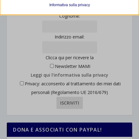
et-editor-available-post-*
I cookie di statistica raccolgono informazioni sull'utilizzo,
Informativa sulla privacy
consentendoci di ottenere informazioni su come i visitatori
mhcookie
Cognome:
interagiscono con il nostro sito web.
wordpress_logged_in_*
Mostra dettagli
wordpress_test_cookie
Altri servizi
Indirizzo email:
_ga
Questa categoria include tutti i cookie, i domini e i servizi che non
wp-settings-*
rientrano nelle altre categorie specifiche o che non sono stati
_ga_*
wp-settings-time-*
esplicitamente categorizzati.
Clicca qui per ricevere la
jetpackState[message]
Mostra dettagli
Newsletter MAMI
Leggi qui l'informativa sulla privacy
et-saved-post*
Privacy: acconsento al trattamento dei miei dati
personali (Regolamento UE 2016/679)
wpc*
DONA E ASSOCIATI CON PAYPAL!