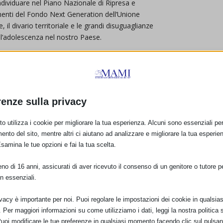
 individuare nel Piano Nazionale di Ripresa e
menti del Fondo Next Generation dell’Unione
 il divario territoriale e le grandi disuguaglianze
ell’adolescenza nel nostro Paese.
spettiva di questi due decenni rispetto ai passi
ra permangono, ma allarga quindi lo sguardo
 alla luce, aggravandole e dilatandole, le criticità
nell’assenza dei diritti dell’infanzia e
renze sulla privacy
tiva e nell’agenda politica. Nelle raccomandazioni
e l’auspicio che da questa crisi si possa ripartire
o utilizza i cookie per migliorare la tua esperienza. Alcuni sono essenziali per 
ralità e necessità di investire sui ragazzi e ragazze.
ento del sito, mentre altri ci aiutano ad analizzare e migliorare la tua esperie
Esamina le tue opzioni e fai la tua scelta.
hip con Vita, attraverso
cinque appuntamenti
di
re, Giornata internazionale dei diritti dell’infanzia e
o di 16 anni, assicurati di aver ricevuto il consenso di un genitore o tutore per
d istituzioni.
Il Gruppo CRC ha invitato un’ampia
n essenziali.
il risultato del proprio monitoraggio, per sottolineare
 tratta di pianificare efficacemente le politiche per
ivacy è importante per noi. Puoi regolare le impostazioni dei cookie in qualsias
l’impegno a tutti i livelli.
Per maggiori informazioni su come utilizziamo i dati, leggi la nostra politica s
Puoi modificare le tue preferenze in qualsiasi momento facendo clic sul pulsan