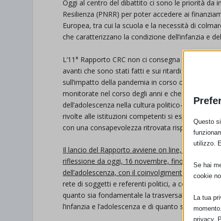
Oggi al centro del dibattito ci sono le priorità da
Resilienza (PNRR) per poter accedere ai finanzia
Europea, tra cui la scuola e la necessità di colmare,
che caratterizzano la condizione dell’infanzia e d
L’11° Rapporto CRC non ci consegna solo una retro
avanti che sono stati fatti e sui ritardi che anco
sull’impatto della pandemia in corso che ha portato
monitorate nel corso degli anni e che si riassumono 
Prefe
dell’adolescenza nella cultura politico-amministra
rivolte alle istituzioni competenti si esplicita invec
Questo sit
con una consapevolezza ritrovata rispetto alla cent
funzionam
utilizzo. 
Il lancio del Rapporto avviene on line, in partners
riflessione da oggi, 16 novembre, fino al 20 novemb
Se hai men
dell’adolescenza, con il coinvolgimento di esperti e
cookie no
rete di soggetti e referenti politici, a condividere 
quanto sia fondamentale la trasversalità quando si
La tua pr
l’infanzia e l’adolescenza e di quanto sia necessario 
momento. 
privacy. 