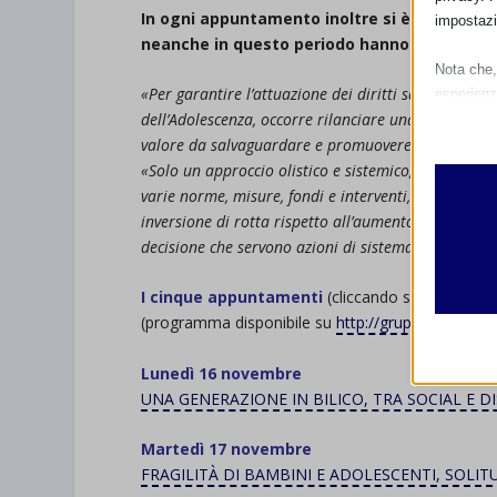
In ogni appuntamento inoltre si è voluto dar
impostazi
neanche in questo periodo hanno avuto uno sp
Nota che, 
«Per garantire l’attuazione dei diritti sanciti nella
esperienz
dell’Adolescenza, occorre rilanciare una rappresent
Essen
valore da salvaguardare e promuovere», sottolinea
I cooki
«Solo un approccio olistico e sistemico, che ponga a
funzio
varie norme, misure, fondi e interventi, sia a livell
second
inversione di rotta rispetto all’aumento del disagi
decisione che servono azioni di sistema per ridurre 
Analit
et-edito
I cooki
I cinque appuntamenti
(cliccando sul titolo pot
informa
(programma disponibile su
http://gruppocrc.net/
)
mhcook
wordpre
Lunedì 16 novembre
Altri 
UNA GENERAZIONE IN BILICO, TRA SOCIAL E 
wordpre
_ga
Questa 
catego
wp-sett
_ga_*
Martedì 17 novembre
FRAGILITÀ DI BAMBINI E ADOLESCENTI, SOLIT
wp-sett
jetpack