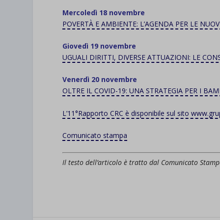
et-save
Mercoledì 18 novembre
POVERTÀ E AMBIENTE: L’AGENDA PER LE NUO
wpc*
Giovedì 19 novembre
UGUALI DIRITTI, DIVERSE ATTUAZIONI: LE C
Venerdì 20 novembre
OLTRE IL COVID-19: UNA STRATEGIA PER I BAM
L’11°Rapporto CRC è disponibile sul sito www.gru
Comunicato stampa
Il testo dell’articolo è tratto dal Comunicato Sta