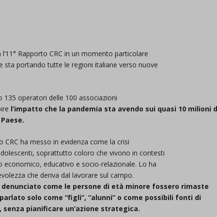
ca l’11° Rapporto CRC in un momento particolare
 sta portando tutte le regioni italiane verso nuove
o 135 operatori delle 100 associazioni
pire
l’impatto che la pandemia sta avendo sui quasi
10 milioni d
 Paese.
ppo CRC ha messo in evidenza come la crisi
dolescenti, soprattutto coloro che vivono in contesti
ggio economico, educativo e socio-relazionale. Lo ha
apevolezza che deriva dal lavorare sul campo.
va denunciato come le persone di età minore fossero
rimaste
ra parlato solo come “figli”, “alunni” o come
possibili fonti di
i, senza pianificare un’azione strategica.