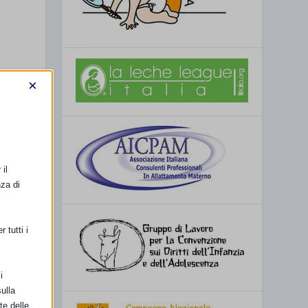
×
il
nza di
 tutti i
i
ulla
te delle