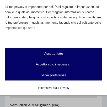
La tua privacy è importante per noi. Puoi regolare le impostazioni dei
cookie in qualsiasi momento. Per maggiori informazioni su come
utilizziamo i dati, leggi la nostra politica sulla privacy. Puoi modificare
le tue preferenze in qualsiasi momento facendo clic sul pulsante delle
impostazioni qui sotto.
SAM 2013: richiesta logo e uso dei materiali
Nota che, se scegli di disabilitare alcuni tipi di cookie, questo potrebbe
2 Marzo 2013
influire sulla tua esperienza del sito e sui servizi che possiamo offrire.
Essenziali
Accetta tutto
I cookie e i servizi essenziali abilitano le funzioni di base e sono
necessari per il corretto funzionamento del sito web. Questi cookie
Accetta solo i necessari
e servizi non richiedono il consenso dell'utente secondo il GDPR.
Mostra dettagli
Salva preferenze
Analitici
et-editor-available-post-*
I cookie di statistica raccolgono informazioni sull'utilizzo,
Informativa sulla privacy
consentendoci di ottenere informazioni su come i visitatori
mhcookie
interagiscono con il nostro sito web.
wordpress_logged_in_*
Mostra dettagli
Sam 2020 a Marigliano (NA)