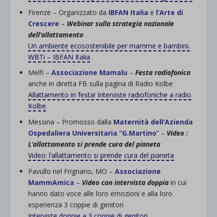
Firenze – Organizzato da
IBFAN Italia
e
l’Arte di
Crescere
–
Webinar sulla strategia nazionale
dell’allattamento
Un ambiente ecosostenibile per mamme e bambini.
WBTi – IBFAN Italia
Melfi –
Associazione Mamalu
–
Festa radiofonica
anche in diretta FB sulla pagina di Radio Kolbe
Allattamento in festa! Interviste radiofoniche a radio
Kolbe
Messina – Promosso dalla
Maternità
dell’Azienda
Ospedaliera Universitaria “G.Martino
” –
Video :
L’allattamento si prende cura del pianeta
Video: l’allattamento si prende cura del pianeta
Pavullo nel Frignano, MO –
Associazione
MammAmica
–
V
ideo con intervista doppia
in cui
hanno dato voce alle loro emozioni e alla loro
esperienza 3 coppie di genitori
Interviste doppie a 3 coppie di genitori