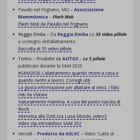
Pavullo nel Frignano, MO –
Associazione
MammAmica
–
Flash Mob
Flash Mob da Pavullo nel Frignano
Reggio Emilia
– Da
Reggio Emilia
Le
35 video pillole
a sostegno dell’allattamento
Raccolta di 35 video pillole
Torino –
Prodotte da
AslTO3
–
Le 5 pillole
pubblicate durante la SAM 2020
#SAM2020 L’allattamento quando ritorni a casa e
quando rientri a lavoro. Consigli utili
La giusta informazione per allattare al seno. I falsi
miti da sfatare
Naturalmente mamma. A cura del punto nascita di
Rivoli.
Intervista alla Dott.ssa Luisa Mondo_video2
Video clip introduttivo SAM 202
Vercelli –
Prodotto da ASLVC
– Video “Latte di