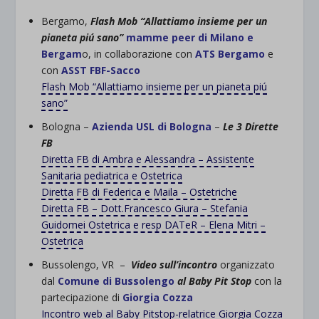
Bergamo,
Flash Mob “Allattiamo insieme per un
pianeta piú sano”
mamme peer di Milano e
Bergam
o, in collaborazione con
ATS Bergamo
e
con
ASST FBF-Sacco
Flash Mob “Allattiamo insieme per un pianeta piú
sano”
Bologna –
Azienda USL di Bologna
–
Le 3 Dirette
FB
Diretta FB di Ambra e Alessandra – Assistente
Sanitaria pediatrica e Ostetrica
Diretta FB di Federica e Maila – Ostetriche
Diretta FB – Dott.Francesco Giura – Stefania
Guidomei Ostetrica e resp DATeR – Elena Mitri –
Ostetrica
Bussolengo, VR –
Video sull’incontro
organizzato
dal
Comune di Bussolengo
al Baby Pit Stop
con la
partecipazione di
Giorgia Cozza
Incontro web al Baby Pitstop-relatrice Giorgia Cozza