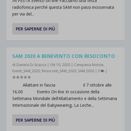
IN FESTA Evento on line Facciamo una festa
radiofonica perchè questa SAM non passi inosservata
per via del...
PER SAPERNE DI PIÙ
SAM 2020 A BENEVENTO CON RESOCONTO
di
Daniela Di Sciacca
|
Ott 10, 2020
|
Campania Notizie
,
Eventi_SAM_2020
,
Resoconti_SAM_2020
,
SAM 2020
|
0
|
Allattare in fascia il 7 ottobre alle
16,00 Evento On line In occasione della
Settimana Mondiale dell’Allattamento e della Settimana
Internazionale del Babywearing, La Leche...
PER SAPERNE DI PIÙ