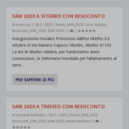
SAM 2020 A VITERBO CON RESOCONTO
di
mami_ec
|
Ott 6, 2020
|
Eventi_SAM_2020
,
Lazio Notizie
,
Resoconti_SAM_2020
,
SAM 2020
|
0
|
Inaugurazione murales Promosso dall’Asl Viterbo il 6
ottobre in Via Raniero Capocci Viterbo, Viterbo 01100
La Asl di Viterbo celebra, per l’undicesimo anno
consecutivo, la Settimana mondiale per l’allattamento al
seno...
PER SAPERNE DI PIÙ
SAM 2020 A TREVISO CON RESOCONTO
di
Grillandi Raffaella
|
Ott 5, 2020
|
Eventi_SAM_2020
,
Resoconti_SAM_2020
,
SAM 2020
,
Veneto Notizie
|
0
|