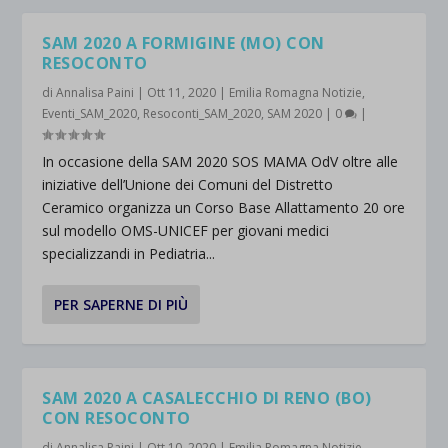
SAM 2020 A FORMIGINE (MO) CON
RESOCONTO
di
Annalisa Paini
|
Ott 11, 2020
|
Emilia Romagna Notizie
,
Eventi_SAM_2020
,
Resoconti_SAM_2020
,
SAM 2020
|
0
|
In occasione della SAM 2020 SOS MAMA OdV oltre alle
iniziative dell’Unione dei Comuni del Distretto
Ceramico organizza un Corso Base Allattamento 20 ore
sul modello OMS-UNICEF per giovani medici
specializzandi in Pediatria...
PER SAPERNE DI PIÙ
SAM 2020 A CASALECCHIO DI RENO (BO)
CON RESOCONTO
di
Annalisa Paini
|
Ott 10, 2020
|
Emilia Romagna Notizie
,