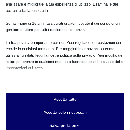
analizzare e migliorare la tua esperienza di utilizzo. Esamina le tue
opzioni e fai la tua scelta.
Se hai meno di 16 anni, assicurati di aver ricevuto il consenso di un
genitore o tutore per tutti i cookie non essenziali.
La tua privacy è importante per noi. Puoi regolare le impostazioni dei
cookie in qualsiasi momento. Per maggiori informazioni su come
SAM 2020 ON LINE DA FIRENZE CON
utilizziamo i dati, leggi la nostra politica sulla privacy. Puoi modificare
RESOCONTO
le tue preferenze in qualsiasi momento facendo clic sul pulsante delle
impostazioni qui sotto.
di
Monia Scarton
|
Ott 5, 2020
|
Eventi_SAM_2020
,
Resoconti_SAM_2020
,
SAM 2020
,
Toscana Notizie
|
0
|
Nota che, se scegli di disabilitare alcuni tipi di cookie, questo potrebbe
influire sulla tua esperienza del sito e sui servizi che possiamo offrire.
Un ambiente ecosostenibile per mamma e bambini: per
Essenziali
una strategia nazionale...
Accetta tutto
I cookie e i servizi essenziali abilitano le funzioni di base e sono
necessari per il corretto funzionamento del sito web. Questi cookie
PER SAPERNE DI PIÙ
Accetta solo i necessari
e servizi non richiedono il consenso dell'utente secondo il GDPR.
Mostra dettagli
Salva preferenze