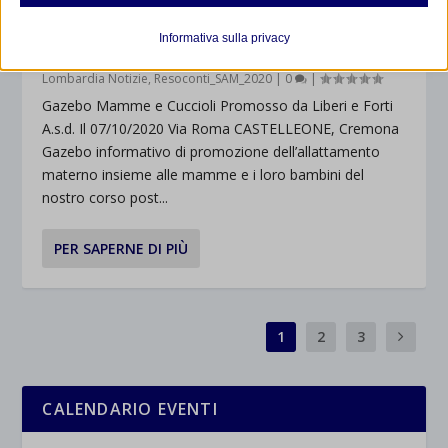
Analitici
SAM 2020 A CREMONA CON RESOCONTO
et-editor-available-post-*
I cookie di statistica raccolgono informazioni sull'utilizzo,
Informativa sulla privacy
consentendoci di ottenere informazioni su come i visitatori
di
Samantha Mazzilli
|
Ott 5, 2020
|
Eventi_SAM_2020
,
mhcookie
interagiscono con il nostro sito web.
Lombardia Notizie
,
Resoconti_SAM_2020
|
0
|
wordpress_logged_in_*
Mostra dettagli
Gazebo Mamme e Cuccioli Promosso da Liberi e Forti
A.s.d. Il 07/10/2020 Via Roma CASTELLEONE, Cremona
wordpress_test_cookie
Altri servizi
Gazebo informativo di promozione dell’allattamento
_ga
Questa categoria include tutti i cookie, i domini e i servizi che non
wp-settings-*
materno insieme alle mamme e i loro bambini del
rientrano nelle altre categorie specifiche o che non sono stati
_ga_*
wp-settings-time-*
nostro corso post...
esplicitamente categorizzati.
jetpackState[message]
Mostra dettagli
PER SAPERNE DI PIÙ
et-saved-post*
wpc*
1
2
3
CALENDARIO EVENTI