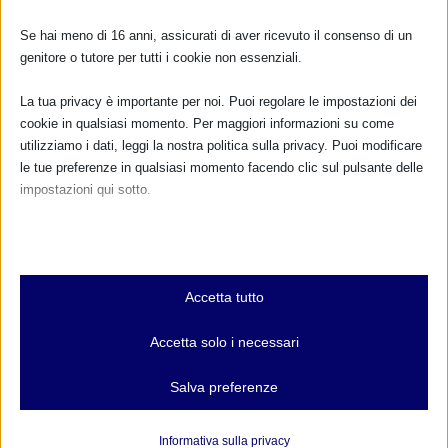
10 Ottobre 2020
Se hai meno di 16 anni, assicurati di aver ricevuto il consenso di un
genitore o tutore per tutti i cookie non essenziali.
La tua privacy è importante per noi. Puoi regolare le impostazioni dei
cookie in qualsiasi momento. Per maggiori informazioni su come
utilizziamo i dati, leggi la nostra politica sulla privacy. Puoi modificare
le tue preferenze in qualsiasi momento facendo clic sul pulsante delle
impostazioni qui sotto.
Nota che, se scegli di disabilitare alcuni tipi di cookie, questo potrebbe
influire sulla tua esperienza del sito e sui servizi che possiamo offrire.
Essenziali
SAM 2022 a Milano
Accetta tutto
I cookie e i servizi essenziali abilitano le funzioni di base e sono
2 Ottobre 2022
necessari per il corretto funzionamento del sito web. Questi cookie
Accetta solo i necessari
e servizi non richiedono il consenso dell'utente secondo il GDPR.
Mostra dettagli
Salva preferenze
Analitici
et-editor-available-post-*
I cookie di statistica raccolgono informazioni sull'utilizzo,
Informativa sulla privacy