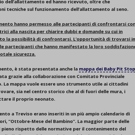
io dell’allattamento
ed hanno ricevuto, oltre che
oni tecniche sul funzionamento dell’allattamento al seno.
tamento hanno permesso alle partecipanti di confrontarsi co
ici alla nascita per chiarire dubbi e domande su cui in
 la possibilità di confrontarsi. L’opportunità di trovarsi i
le partecipanti che hanno manifestato la loro soddisfazion
otale sicurezza.
amento, è stata presentata anche la
mappa dei Baby Pit Sto
zata grazie alla collaborazione con Comitato Provinciale
 La mappa vuole essere uno strumento utile ai cittadini
ovare, sia nel centro storico che al di fuori delle mura, i
ttare il proprio neonato.
ento a Treviso erano inseriti in un più ampio calendario di
minori, “Ottobre-Mese del Bambino”. La maggior parte delle
el pieno rispetto delle normative per il contenimento del