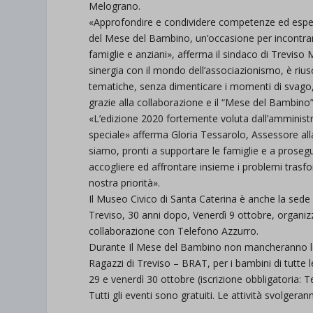
Melograno.
«Approfondire e condividere competenze ed esperie
del Mese del Bambino, un’occasione per incontrar
famiglie e anziani», afferma il sindaco di Treviso M
sinergia con il mondo dell’associazionismo, è riu
tematiche, senza dimenticare i momenti di svago
grazie alla collaborazione e il “Mese del Bambino
«L’edizione 2020 fortemente voluta dall’amministra
speciale» afferma Gloria Tessarolo, Assessore alla
siamo, pronti a supportare le famiglie e a prosegu
accogliere ed affrontare insieme i problemi trasfor
nostra priorità».
Il Museo Civico di Santa Caterina è anche la sede 
Treviso, 30 anni dopo, Venerdì 9 ottobre, organizz
collaborazione con Telefono Azzurro.
Durante Il Mese del Bambino non mancheranno le le
Ragazzi di Treviso – BRAT, per i bambini di tutte l
29 e venerdì 30 ottobre (iscrizione obbligatoria: T
Tutti gli eventi sono gratuiti. Le attività svolgera