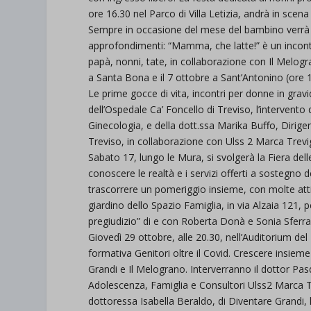
ore 16.30 nel Parco di Villa Letizia, andrà in scen
Sempre in occasione del mese del bambino verrà c
approfondimenti: “Mamma, che latte!” è un inco
papà, nonni, tate, in collaborazione con Il Melog
a Santa Bona e il 7 ottobre a Sant’Antonino (ore 1
Le prime gocce di vita, incontri per donne in g
dell’Ospedale Ca’ Foncello di Treviso, l’intervento
Ginecologia, e della dott.ssa Marika Buffo, Dirig
Treviso, in collaborazione con Ulss 2 Marca Trevig
Sabato 17, lungo le Mura, si svolgerà la Fiera del
conoscere le realtà e i servizi offerti a sostegno d
trascorrere un pomeriggio insieme, con molte atti
giardino dello Spazio Famiglia, in via Alzaia 121, 
pregiudizio” di e con Roberta Donà e Sonia Sferra
Giovedì 29 ottobre, alle 20.30, nell’Auditorium d
formativa Genitori oltre il Covid. Crescere insiem
Grandi e Il Melograno. Interverranno il dottor Pas
Adolescenza, Famiglia e Consultori Ulss2 Marca Tr
dottoressa Isabella Beraldo, di Diventare Grandi, l