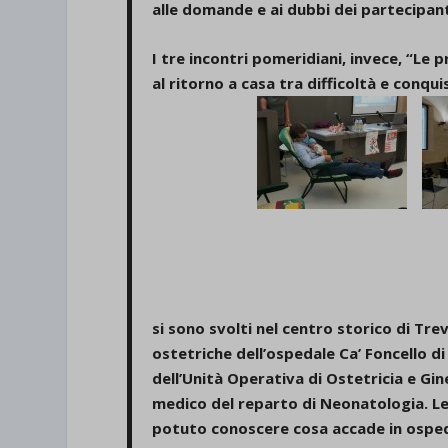
alle domande e ai dubbi dei partecipant
et-save
I tre incontri pomeridiani, invece, “
Le p
wpc*
al ritorno a casa tra difficoltà e conqui
si sono svolti nel centro storico di Tr
ostetriche dell’ospedale Ca’ Foncello
di
dell’Unità Operativa di Ostetricia e Gi
medico del reparto di Neonatologia.
Le
potuto conoscere cosa accade in ospeda