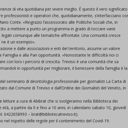
nze di vita quotidiana per vivere meglio. È questo il vero significato
e professionisti e operatori che, quotidianamente, s’interfacciano co
ario Conte. «Ringrazio l’assessorato alle Politiche Sociali che, in
scito a mettere a punto un programma in grado di toccare varie
, legati comunque alle tematiche affrontate. Una comunità cresce
” ne è un esempio».
zione e dalle associazioni e enti del territorio, assume un valore
 Famiglia e alla Pari opportunità. «Nonostante le difficoltà noi ci
ire con loro i percorsi di crescita. Treviso è una comunità che sa
mandoli in opportunità per migliorare, il benessere della famiglia è la
del seminario di deontologia professionale per giornalisti La Carta di
ato dal Comune di Treviso e dall’Ordine dei Giornalisti del Veneto, in
tture a cura di Abibrat che si svolgeranno nella Biblioteca dei
e età, a partire da 0 e fino a 10 anni, in calendario sabato 10, giovedì
el. 0422658993 – brat@bibliotecatreviso.it).
nno nel rispetto delle regole per il contenimento del Covid-19.