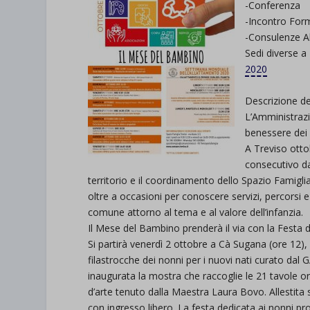
-Conferenza
-Incontro For
-Consulenze A
Sedi diverse a
2020
Descrizione de
L’Amministraz
benessere dei p
A Treviso otto
consecutivo da
territorio e il coordinamento dello Spazio Famigli
oltre a occasioni per conoscere servizi, percorsi e 
comune attorno al tema e al valore dell’infanzia.
Il Mese del Bambino prenderà il via con la Festa
Si partirà venerdì 2 ottobre a Cà Sugana (ore 12),
filastrocche dei nonni per i nuovi nati curato da
inaugurata la mostra che raccoglie le 21 tavole or
d’arte tenuto dalla Maestra Laura Bovo. Allestita 
con ingresso libero. La festa dedicata ai nonni pro