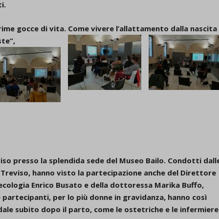
i.
d-post*
rime gocce di vita. Come vivere l’allattamento dalla nascita
ste
”,
eviso presso la splendida sede del Museo Bailo. Condotti dall
 Treviso, hanno visto la partecipazione anche del Direttore
necologia
Enrico Busato
e della dottoressa
Marika Buffo
,
 partecipanti, per lo più donne in gravidanza, hanno così
le subito dopo il parto, come le ostetriche e le infermiere