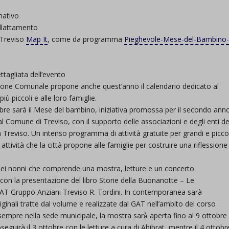
mativo
llattamento
 Treviso
Map It
, come da programma
Pieghevole-Mese-del-Bambino
ttagliata dell’evento
ione Comunale propone anche quest’anno il calendario dedicato al
iù piccoli e alle loro famiglie.
bre sarà il Mese del bambino, iniziativa promossa per il secondo ann
l Comune di Treviso, con il supporto delle associazioni e degli enti de
a Treviso. Un intenso programma di attività gratuite per grandi e piccol
attività che la città propone alle famiglie per costruire una riflessione
 dei nonni che comprende una mostra, letture e un concerto.
 con la presentazione del libro Storie della Buonanotte – Le
l GAT Gruppo Anziani Treviso R. Tordini. In contemporanea sarà
iginali tratte dal volume e realizzate dal GAT nell’ambito del corso
sempre nella sede municipale, la mostra sarà̀ aperta fino al 9 ottobre
seguirà il 3 ottobre con le letture a cura di Abibrat, mentre il 4 ottobr