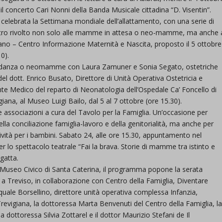
a il concerto Cari Nonni della Banda Musicale cittadina “D. Visentin”.
elebrata la Settimana mondiale dell’allattamento, con una serie di
ntro rivolto non solo alle mamme in attesa o neo-mamme, ma anche 
rano – Centro Informazione Maternità e Nascita, proposto il 5 ottobre
0).
ravidanza o neomamme con Laura Zamuner e Sonia Segato, ostetriche
 del dott. Enrico Busato, Direttore di Unità Operativa Ostetricia e
ente Medico del reparto di Neonatologia dell’Ospedale Ca’ Foncello di
iana, al Museo Luigi Bailo, dal 5 al 7 ottobre (ore 15.30).
le associazioni a cura del Tavolo per la Famiglia. Un’occasione per
ella conciliazione famiglia-lavoro e della genitorialità, ma anche per
vità per i bambini. Sabato 24, alle ore 15.30, appuntamento nel
per lo spettacolo teatrale “Fai la brava. Storie di mamme tra istinto e
gatta.
el Museo Civico di Santa Caterina, il programma popone la serata
e a Treviso, in collaborazione con Centro della Famiglia, Diventare
quale Borsellino, direttore unità operativa complessa Infanzia,
evigiana, la dottoressa Marta Benvenuti del Centro della Famiglia, l
a dottoressa Silvia Zottarel e il dottor Maurizio Stefani de Il