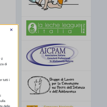
×
il
nza di
 tutti i
V
i
ulla
te delle