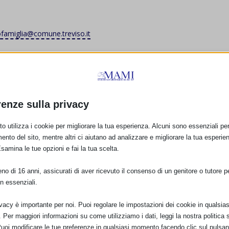
ofamiglia@comune.treviso.it
-19.00, su appuntamento
le Pari Opportunità;
renze sulla privacy
a Trevigiana, ABiBrat APS, BRAT – Biblioteca dei Ragazzi di Treviso E.
o utilizza i cookie per migliorare la tua esperienza. Alcuni sono essenziali per 
Famiglia, Associazione COCO, Volontarinsieme – CSV, Diventare
ento del sito, mentre altri ci aiutano ad analizzare e migliorare la tua esperie
erazione Italiana Scuole Materne, Forum delle Associazioni Familiari
Esamina le tue opzioni e fai la tua scelta.
o Informazione Maternità e Nascita di Treviso, Madamadorè APS,
ciazione culturale, NOI San Paolo, Scout FSE, SognoNumero2 APS,
o di 16 anni, assicurati di aver ricevuto il consenso di un genitore o tutore per
Azzurro, UCIPEM consultorio famigliare, Unicef, Uniti per la Vita, CA
n essenziali.
ivacy è importante per noi. Puoi regolare le impostazioni dei cookie in qualsias
Per maggiori informazioni su come utilizziamo i dati, leggi la nostra politica s
Puoi modificare le tue preferenze in qualsiasi momento facendo clic sul pulsan