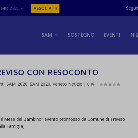
MOIZZA
ASSOCIATI!
SAM
SOSTEGNO
EVENTI
INI
TREVISO CON RESOCONTO
nti_SAM_2020
,
SAM 2020
,
Veneto Notizie
|
0
|
“Il Mese del Bambino” evento promosso da Comune di Treviso
lla Famiglia)
: