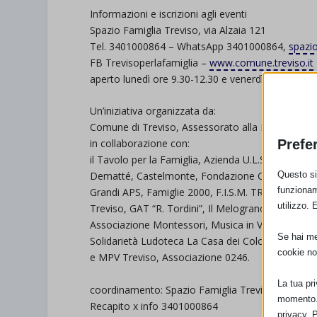
Informazioni e iscrizioni agli eventi
Spazio Famiglia Treviso, via Alzaia 121
Tel. 3401000864 – WhatsApp 3401000864,
spazi
FB Trevisoperlafamiglia –
www.comune.treviso.it
aperto lunedì ore 9.30-12.30 e venerdì ore 16.00
Un’iniziativa organizzata da:
Comune di Treviso, Assessorato alla Famiglia e al
Prefe
in collaborazione con:
il Tavolo per la Famiglia, Azienda U.L.S.S. 2 Marc
Questo sit
Dematté, Castelmonte, Fondazione Centro della 
funzionam
Grandi APS, Famiglie 2000, F.I.S.M. TREVISO – Fed
utilizzo. 
Treviso, GAT “R. Tordini”, Il Melograno – Centr
Associazione Montessori, Musica in Valigia Asso
Se hai men
Solidarietà Ludoteca La Casa dei Colori, Telefono 
cookie no
e MPV Treviso, Associazione 0246.
La tua pr
coordinamento: Spazio Famiglia Treviso.
momento. 
Recapito x info 3401000864
privacy. 