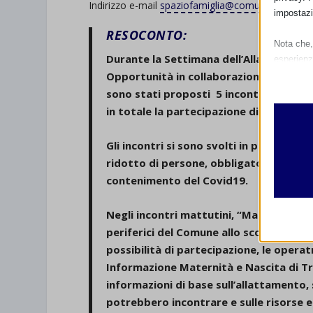
Indirizzo e-mail
spaziofamiglia@comune.treviso.it
impostazi
RESOCONTO:
Nota che, 
Durante la Settimana dell’Allattamento 
esperienz
Essen
Opportunità in collaborazione con
Ulss
I cooki
sono stati proposti
5 incontri gratuit
funzio
in totale la partecipazione di 34 donne
second
Gli incontri si sono svolti in presenza
ridotto di persone, obbligatoriamente su
Analit
contenimento del Covid19.
et-edito
I cooki
informa
mhcook
Negli incontri mattutini,
“Mamma, che l
wordpre
periferici del Comune allo scopo di avvi
Altri 
possibilità di partecipazione, le operat
wordpre
_ga
Questa 
Informazione Maternità e Nascita di Tr
catego
wp-sett
_ga_*
informazioni di base sull’allattamento, su
wp-sett
potrebbero incontrare e sulle risorse 
jetpack