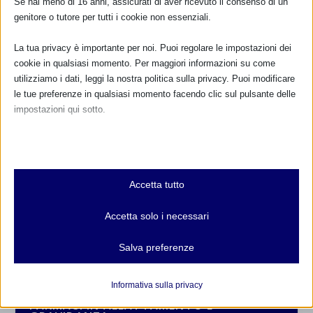
Se hai meno di 16 anni, assicurati di aver ricevuto il consenso di un
genitore o tutore per tutti i cookie non essenziali.
La tua privacy è importante per noi. Puoi regolare le impostazioni dei
cookie in qualsiasi momento. Per maggiori informazioni su come
utilizziamo i dati, leggi la nostra politica sulla privacy. Puoi modificare
le tue preferenze in qualsiasi momento facendo clic sul pulsante delle
impostazioni qui sotto.
Nota che, se scegli di disabilitare alcuni tipi di cookie, questo potrebbe
influire sulla tua esperienza del sito e sui servizi che possiamo offrire.
Essenziali
CALENDARIO EVENTI
Accetta tutto
I cookie e i servizi essenziali abilitano le funzioni di base e sono
necessari per il corretto funzionamento del sito web. Questi cookie
Non ci sono eventi
Accetta solo i necessari
e servizi non richiedono il consenso dell'utente secondo il GDPR.
Mostra dettagli
TUTTI GLI EVENTI
Salva preferenze
Analitici
et-editor-available-post-*
I cookie di statistica raccolgono informazioni sull'utilizzo,
Informativa sulla privacy
consentendoci di ottenere informazioni su come i visitatori
mhcookie
FARMACI IN ALLATTAMENTO E
interagiscono con il nostro sito web.