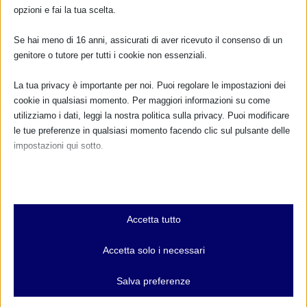
opzioni e fai la tua scelta.
TUTTI GLI EVENTI
Se hai meno di 16 anni, assicurati di aver ricevuto il consenso di un
genitore o tutore per tutti i cookie non essenziali.
FARMACI IN ALLATTAMENTO E
GRAVIDANZA
La tua privacy è importante per noi. Puoi regolare le impostazioni dei
cookie in qualsiasi momento. Per maggiori informazioni su come
NUMERO VERDE GRATUITO
utilizziamo i dati, leggi la nostra politica sulla privacy. Puoi modificare
le tue preferenze in qualsiasi momento facendo clic sul pulsante delle
800.883300
impostazioni qui sotto.
Maggiori informazioni
Nota che, se scegli di disabilitare alcuni tipi di cookie, questo potrebbe
influire sulla tua esperienza del sito e sui servizi che possiamo offrire.
Essenziali
RIMANI AGGIORNATO
Accetta tutto
I cookie e i servizi essenziali abilitano le funzioni di base e sono
necessari per il corretto funzionamento del sito web. Questi cookie
Accetta solo i necessari
e servizi non richiedono il consenso dell'utente secondo il GDPR.
Mostra dettagli
... oppure inserisci i tuoi dati:
Salva preferenze
Analitici
Nome: