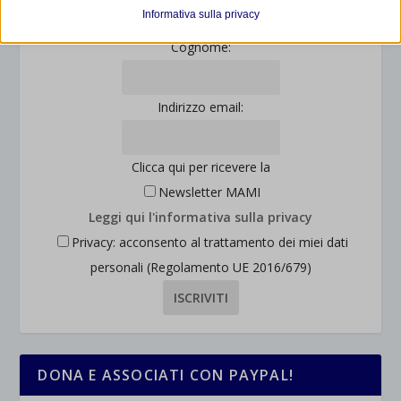
et-editor-available-post-*
I cookie di statistica raccolgono informazioni sull'utilizzo,
Informativa sulla privacy
consentendoci di ottenere informazioni su come i visitatori
mhcookie
Cognome:
interagiscono con il nostro sito web.
wordpress_logged_in_*
Mostra dettagli
wordpress_test_cookie
Altri servizi
Indirizzo email:
_ga
Questa categoria include tutti i cookie, i domini e i servizi che non
wp-settings-*
rientrano nelle altre categorie specifiche o che non sono stati
_ga_*
wp-settings-time-*
esplicitamente categorizzati.
Clicca qui per ricevere la
jetpackState[message]
Mostra dettagli
Newsletter MAMI
Leggi qui l'informativa sulla privacy
et-saved-post*
Privacy: acconsento al trattamento dei miei dati
personali (Regolamento UE 2016/679)
wpc*
DONA E ASSOCIATI CON PAYPAL!