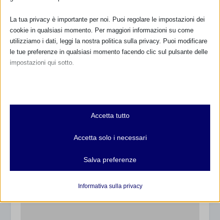
La tua privacy è importante per noi. Puoi regolare le impostazioni dei
cookie in qualsiasi momento. Per maggiori informazioni su come
utilizziamo i dati, leggi la nostra politica sulla privacy. Puoi modificare
le tue preferenze in qualsiasi momento facendo clic sul pulsante delle
impostazioni qui sotto.
Nota che, se scegli di disabilitare alcuni tipi di cookie, questo potrebbe
influire sulla tua esperienza del sito e sui servizi che possiamo offrire.
Essenziali
Accetta tutto
I cookie e i servizi essenziali abilitano le funzioni di base e sono
necessari per il corretto funzionamento del sito web. Questi cookie
Accetta solo i necessari
e servizi non richiedono il consenso dell'utente secondo il GDPR.
Le cornici profilo dedicate alla SAM
Mostra dettagli
Salva preferenze
19 Agosto 2020
Analitici
et-editor-available-post-*
I cookie di statistica raccolgono informazioni sull'utilizzo,
Informativa sulla privacy
consentendoci di ottenere informazioni su come i visitatori
mhcookie
interagiscono con il nostro sito web.
wordpress_logged_in_*
Mostra dettagli