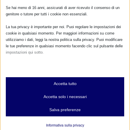
Se hai meno di 16 anni, assicurati di aver ricevuto il consenso di un
genitore o tutore per tutti i cookie non essenziali.
La tua privacy è importante per noi. Puoi regolare le impostazioni dei
cookie in qualsiasi momento. Per maggiori informazioni su come
utilizziamo i dati, leggi la nostra politica sulla privacy. Puoi modificare
le tue preferenze in qualsiasi momento facendo clic sul pulsante delle
impostazioni qui sotto.
Nota che, se scegli di disabilitare alcuni tipi di cookie, questo potrebbe
influire sulla tua esperienza del sito e sui servizi che possiamo offrire.
Essenziali
Accetta tutto
I cookie e i servizi essenziali abilitano le funzioni di base e sono
CALENDARIO EVENTI
necessari per il corretto funzionamento del sito web. Questi cookie
Accetta solo i necessari
e servizi non richiedono il consenso dell'utente secondo il GDPR.
Non ci sono eventi
Mostra dettagli
Salva preferenze
Analitici
TUTTI GLI EVENTI
et-editor-available-post-*
I cookie di statistica raccolgono informazioni sull'utilizzo,
Informativa sulla privacy
consentendoci di ottenere informazioni su come i visitatori