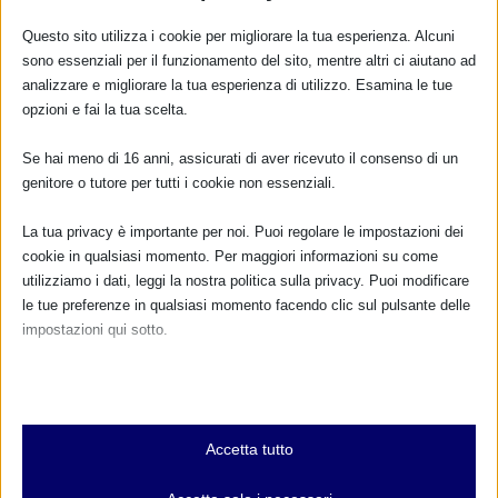
Questo sito utilizza i cookie per migliorare la tua esperienza. Alcuni
sono essenziali per il funzionamento del sito, mentre altri ci aiutano ad
analizzare e migliorare la tua esperienza di utilizzo. Esamina le tue
CALENDARIO EVENTI
opzioni e fai la tua scelta.
Non ci sono eventi
Se hai meno di 16 anni, assicurati di aver ricevuto il consenso di un
genitore o tutore per tutti i cookie non essenziali.
TUTTI GLI EVENTI
La tua privacy è importante per noi. Puoi regolare le impostazioni dei
cookie in qualsiasi momento. Per maggiori informazioni su come
utilizziamo i dati, leggi la nostra politica sulla privacy. Puoi modificare
FARMACI IN ALLATTAMENTO E
le tue preferenze in qualsiasi momento facendo clic sul pulsante delle
GRAVIDANZA
impostazioni qui sotto.
NUMERO VERDE GRATUITO
Nota che, se scegli di disabilitare alcuni tipi di cookie, questo potrebbe
influire sulla tua esperienza del sito e sui servizi che possiamo offrire.
800.883300
Essenziali
Accetta tutto
I cookie e i servizi essenziali abilitano le funzioni di base e sono
Maggiori informazioni
necessari per il corretto funzionamento del sito web. Questi cookie