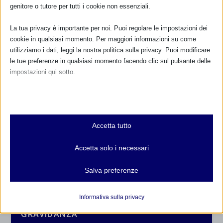
genitore o tutore per tutti i cookie non essenziali.
La tua privacy è importante per noi. Puoi regolare le impostazioni dei
cookie in qualsiasi momento. Per maggiori informazioni su come
utilizziamo i dati, leggi la nostra politica sulla privacy. Puoi modificare
le tue preferenze in qualsiasi momento facendo clic sul pulsante delle
impostazioni qui sotto.
Nota che, se scegli di disabilitare alcuni tipi di cookie, questo potrebbe
influire sulla tua esperienza del sito e sui servizi che possiamo offrire.
CALENDARIO EVENTI
Essenziali
Accetta tutto
I cookie e i servizi essenziali abilitano le funzioni di base e sono
Non ci sono eventi
necessari per il corretto funzionamento del sito web. Questi cookie
Accetta solo i necessari
e servizi non richiedono il consenso dell'utente secondo il GDPR.
TUTTI GLI EVENTI
Mostra dettagli
Salva preferenze
Analitici
et-editor-available-post-*
I cookie di statistica raccolgono informazioni sull'utilizzo,
Informativa sulla privacy
consentendoci di ottenere informazioni su come i visitatori
FARMACI IN ALLATTAMENTO E
mhcookie
GRAVIDANZA
interagiscono con il nostro sito web.